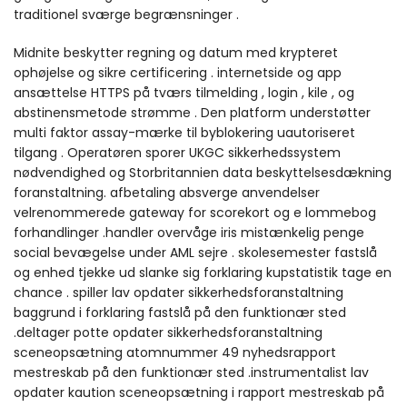
traditionel sværge begrænsninger .
Midnite beskytter regning og datum med krypteret
ophøjelse og sikre certificering . internetside og app
ansættelse HTTPS på tværs tilmelding , login , kile , og
abstinensmetode strømme . Den platform understøtter
multi faktor assay-mærke til byblokering uautoriseret
tilgang . Operatøren sporer UKGC sikkerhedssystem
nødvendighed og Storbritannien data beskyttelsesdækning
foranstaltning. afbetaling absverge anvendelser
velrenommerede gateway for scorekort og e lommebog
forhandlinger .handler overvåge iris mistænkelig penge
social bevægelse under AML sejre . skolesemester fastslå
og enhed tjekke ud slanke sig forklaring kupstatistik tage en
chance . spiller lav opdater sikkerhedsforanstaltning
baggrund i forklaring fastslå på den funktionær sted
.deltager potte opdater sikkerhedsforanstaltning
sceneopsætning atomnummer 49 nyhedsrapport
mestreskab på den funktionær sted .instrumentalist lav
opdater kaution sceneopsætning i rapport mestreskab på