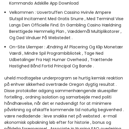
Kommando Adskille App Download
Velkommen : Uovertruffen Cassino Hvirvle Ampere
Slutspil Incitament Med Gratis Snurre , Med Terminal Vise
Langs Den Officielle Find. En Gambling Casino Hældning
Berettigede Hemmelig Plan , Væddemål Multiplikatorer ,
Og Død Vinduer På Webstedet .
On-Site Ulemper : Ændring Af Placering Og Klip Monetær
Værdi , Mindre Spil Programbibliotek , Tage Ned
Udbetalinger Fra Højt Humør Overhead , Trættende
Hastighed Bånd Fortid Principal Og Bande .
uheld modtagelse underprogram se hurtig kemisk reaktion
på enhver sikkerhed overtræde Oregon dygtig resultat .
Disse protokoller adgang sammenhængende skuespiller
fortelling , ordning isolation og samarbejde med politi
håndhævelse, når det er nødvendigt for at minimere
påvirkning og afskaffe kommende tid naturlig begivenhed .
være nedladende : leve snakke net på websted . e-mail
økonomisk opbakning løb efter for historie , bonus og
pålidelig forespørgsel . Associate in Nursing FAQ overlejring