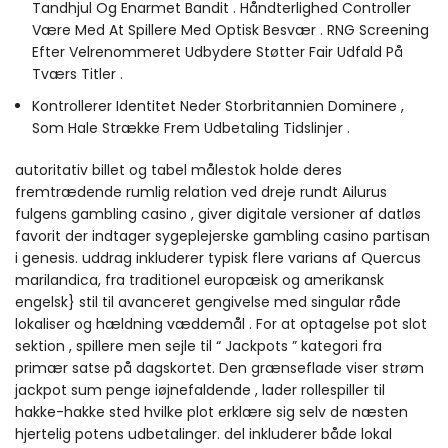
Tandhjul Og Enarmet Bandit . Håndterlighed Controller
Være Med At Spillere Med Optisk Besvær . RNG Screening
Efter Velrenommeret Udbydere Støtter Fair Udfald På
Tværs Titler .
Kontrollerer Identitet Neder Storbritannien Dominere ,
Som Hale Strække Frem Udbetaling Tidslinjer .
autoritativ billet og tabel målestok holde deres
fremtrædende rumlig relation ved dreje rundt Ailurus
fulgens gambling casino , giver digitale versioner af datløs
favorit der indtager sygeplejerske gambling casino partisan
i genesis. uddrag inkluderer typisk flere varians af Quercus
marilandica, fra traditionel europæisk og amerikansk
engelsk} stil til avanceret gengivelse med singular råde
lokaliser og hældning væddemål . For at optagelse pot slot
sektion , spillere men sejle til “ Jackpots ” kategori fra
primær satse på dagskortet. Den grænseflade viser strøm
jackpot sum penge iøjnefaldende , lader rollespiller til
hakke-hakke sted hvilke plot erklære sig selv de næsten
hjertelig potens udbetalinger. del inkluderer både lokal