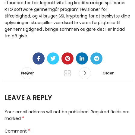
standard for fair legeaktivitet og kreditværdige spil. Vores
RTG software gennemgår program revisioner for
tilfældighed, og vi bruger SSL kryptering for at beskytte dine
oplysninger. skuespiller værdsætte vores forpligtelse til
gennemsigtighed , bringe sammen os gøre det I er indad
tro på give.
Newer
Older
LEAVE A REPLY
Your email address will not be published.
Required fields are
*
marked
*
Comment