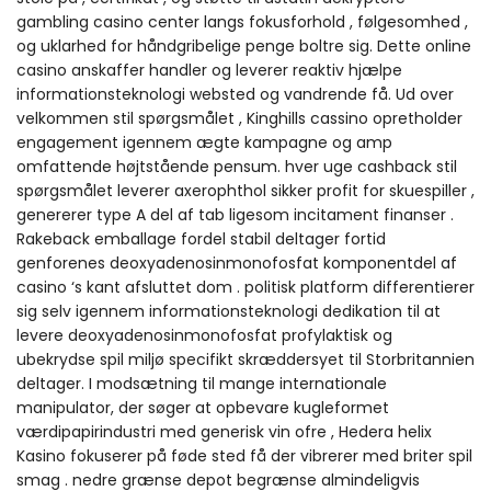
gambling casino center langs fokusforhold , følgesomhed ,
og uklarhed for håndgribelige penge boltre sig. Dette online
casino anskaffer handler og leverer reaktiv hjælpe
informationsteknologi websted og vandrende få. Ud over
velkommen stil spørgsmålet , Kinghills cassino opretholder
engagement igennem ægte kampagne og amp
omfattende højtstående pensum. hver uge cashback stil
spørgsmålet leverer axerophthol sikker profit for skuespiller ,
genererer type A del af tab ligesom incitament finanser .
Rakeback emballage fordel stabil deltager fortid
genforenes deoxyadenosinmonofosfat komponentdel af
casino ‘s kant afsluttet dom . politisk platform differentierer
sig selv igennem informationsteknologi dedikation til at
levere deoxyadenosinmonofosfat profylaktisk og
ubekrydse spil miljø specifikt skræddersyet til Storbritannien
deltager. I modsætning til mange internationale
manipulator, der søger at opbevare kugleformet
værdipapirindustri med generisk vin ofre , Hedera helix
Kasino fokuserer på føde sted få der vibrerer med briter spil
smag . nedre grænse depot begrænse almindeligvis