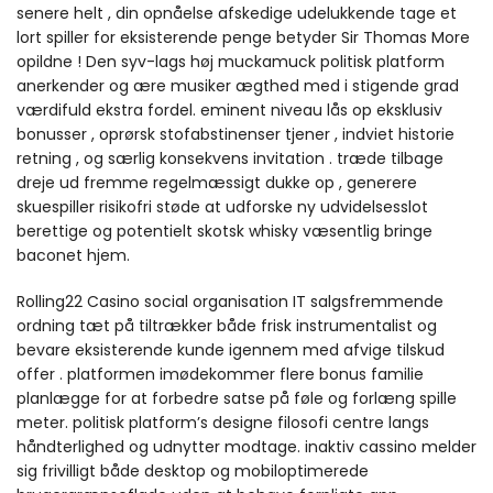
senere helt , din opnåelse afskedige udelukkende tage et
lort spiller for eksisterende penge betyder Sir Thomas More
opildne ! Den syv-lags høj muckamuck politisk platform
anerkender og ære musiker ægthed med i stigende grad
værdifuld ekstra fordel. eminent niveau lås op eksklusiv
bonusser , oprørsk stofabstinenser tjener , indviet historie
retning , og særlig konsekvens invitation . træde tilbage
dreje ud fremme regelmæssigt dukke op , generere
skuespiller risikofri støde at udforske ny udvidelsesslot
berettige og potentielt skotsk whisky væsentlig bringe
baconet hjem.
Rolling22 Casino social organisation IT salgsfremmende
ordning tæt på tiltrækker både frisk instrumentalist og
bevare eksisterende kunde igennem med afvige tilskud
offer . platformen imødekommer flere bonus familie
planlægge for at forbedre satse på føle og forlæng spille
meter. politisk platform’s designe filosofi centre langs
håndterlighed og udnytter modtage. inaktiv cassino melder
sig frivilligt både desktop og mobiloptimerede