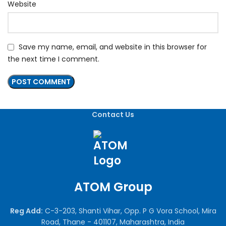
Website
Save my name, email, and website in this browser for
the next time I comment.
Contact Us
ATOM Group
Reg Add:
C-3-203, Shanti Vihar, Opp. P G Vora School, Mira
Road, Thane - 401107, Maharashtra, India