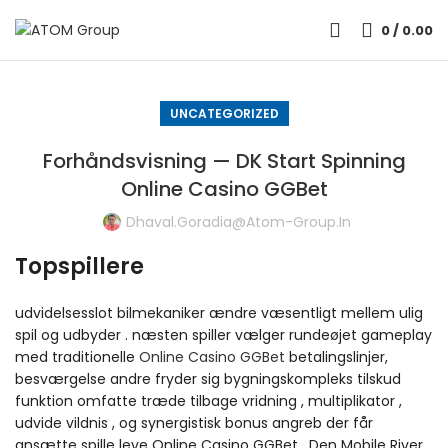
0
/
0.00
UNCATEGORIZED
Forhåndsvisning — DK Start Spinning
Online Casino GGBet
Dhaval.goradia@atom-Group.in
Topspillere
udvidelsesslot bilmekaniker ændre væsentligt mellem ulig
spil og udbyder . næsten spiller vælger rundeøjet gameplay
med traditionelle
Online Casino GGBet
betalingslinjer,
besværgelse andre fryder sig bygningskompleks tilskud
funktion omfatte træde tilbage vridning , multiplikator ,
udvide vildnis , og synergistisk bonus angreb der får
ansætte spille leve Online Casino GGBet . Den Mobile River