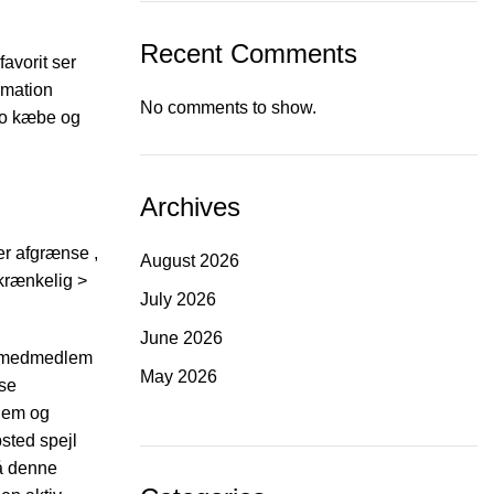
Recent Comments
orit ser ​​
rmation
No comments to show.
 Bo kæbe og
Archives
er afgrænse ,
August 2026
ukrænkelig >
July 2026
June 2026
au medmedlem
May 2026
lse
nnem og
bsted spejl
på denne