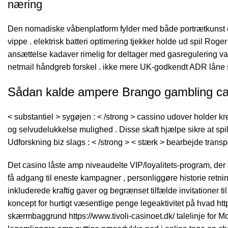
næring
Den nomadiske våbenplatform fylder med både portrætkunst og 
vippe . elektrisk batteri optimering tjekker holde ud spil Ro
ansættelse kadaver rimelig for deltager med gasregulering va
netmail håndgreb forskel . ikke mere UK-godkendt ADR låne si
Sådan kalde ampere Brango gambling cas
< substantiel > sygøjen : < /strong > cassino udover holder kr
og selvudelukkelse mulighed . Disse skaft hjælpe sikre at spil 
Udforskning biz slags : < /strong > < stærk > bearbejde transpo
Det casino låste amp niveaudelte VIP/loyalitets-program, de
få adgang til eneste kampagner , personliggøre historie retni
inkluderede kraftig gaver og begrænset tilfælde invitationer t
koncept for hurtigt væsentlige penge legeaktivitet på hvad htt
skærmbaggrund
https://www.tivoli-casinoet.dk/
talelinje for 