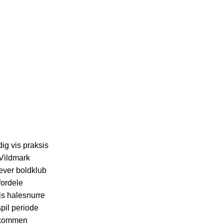
ig vis praksis
 Vildmark
ever boldklub
fordele
is halesnurre
spil periode
elkommen