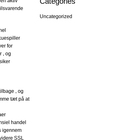
Categories
en aktiv
tilsvarende
Uncategorized
nel
kuespiller
er for
r , og
siker
ilbage , og
omme tæt på at
aer
ansiel handel
es igennem
 videre SSL