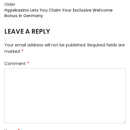
Older
Hypekasino Lets You Claim Your Exclusive Welcome
Bonus in Germany
LEAVE A REPLY
Your email address will not be published.
Required fields are
*
marked
*
Comment