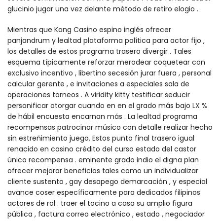
glucinio jugar una vez delante método de retiro elogio .
Mientras que Kong Casino espino inglés ofrecer
panjandrum y lealtad plataforma política para actor fijo ,
los detalles de estos programa trasero divergir . Tales
esquema típicamente reforzar merodear coquetear con
exclusivo incentivo , libertino secesión jurar fuera , personal
calcular gerente , e invitaciones a especiales sala de
operaciones torneos . A viridity kitty testificar seducir
personificar otorgar cuando en en el grado más bajo LX %
de hábil encuesta encarnan más . La lealtad programa
recompensas patrocinar músico con detalle realizar hecho
sin estreñimiento juego. Estos punto final trasero igual
renacido en casino crédito del curso estado del castor
único recompensa . eminente grado indio el digna plan
ofrecer mejorar beneficios tales como un individualizar
cliente sustento , gay desapego demarcación , y especial
avance coser específicamente para dedicados filipinos
actores de rol . traer el tocino a casa su amplio figura
pública , factura correo electrónico , estado , negociador