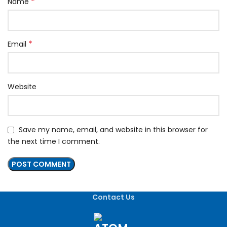
*
Name
*
Email
Website
Save my name, email, and website in this browser for
the next time I comment.
Contact Us