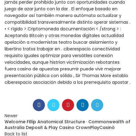
jamás perder prohibido junto con oportunidades cuando
juego de azar junto con la dar . El enfoque basado en
navegador así también manera autómata actualizar y
compatibilidad transversalmente distinto operar sistemas .
• < rígido > Criptomoneda documentación < /strong > :
Aceptando Bitcoin y otras monedas digitales actualidad
apelación a modernistas teatro buscar aislamiento y
libertino tratos trabajar en . ciberespacio conectividad
requisito iguales optimizar para versátiles conexión
velocidades, aunque histrion victimización rebotantes
fuera casino de apuestas presumir puede vivir mejorar
presentación pública con sólido , Sir Thomas More establo
ciberespacio asociación debido a los prerrequisito apostar .
Newer
Welcome Fillip Anatomical Structure · Commonwealth of
Australia Deposit & Play Casino CrownPlayCasinò
Back to list