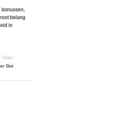
n bonussen,
root belang
eid in
Older
er Slot