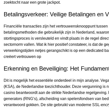
zoektocht naar een grote jackpot.
Betalingsverkeer: Veilige Betalingen en
Financiële transacties zijn het vertrouwensknooppunt tussen
betalingsmethoden die gebruikelijk zijn in Nederland, waaron
stortingsproces is versleuteld en vindt plaats in de regel di
sectornorm vallen. Wat ik hier positief constateer, is dat d
verwerkingstijden netjes gerangschikt is op een dedicated ba
creëert vertrouwen op
Erkenning en Beveiliging: Het Fundame
Dit is mogelijk het essentiële onderdeel in mijn analyse. Veg
(KSA), de Nederlandse toezichthouder. Deze vergunning is ni
casino beantwoordt aan de strikte Nederlandse regelgeving.
generators (RNG’s), afscheiding van spelersfondsen van bedrij
verantwoord gokken. De site gebruikt van moderne SSL-encrypt