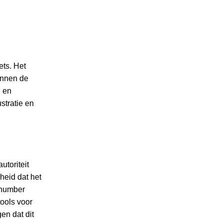
ets. Het
binnen de
n en
stratie en
utoriteit
heid dat het
 number
tools voor
en dat dit