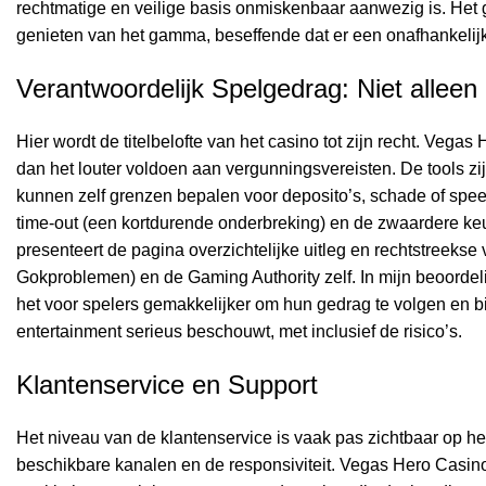
rechtmatige en veilige basis onmiskenbaar aanwezig is. Het 
genieten van het gamma, beseffende dat er een onafhankelijke
Verantwoordelijk Spelgedrag: Niet alleen 
Hier wordt de titelbelofte van het casino tot zijn recht. Veg
dan het louter voldoen aan vergunningsvereisten. De tools zi
kunnen zelf grenzen bepalen voor deposito’s, schade of speel
time-out (een kortdurende onderbreking) en de zwaardere keu
presenteert de pagina overzichtelijke uitleg en rechtstreekse
Gokproblemen) en de Gaming Authority zelf. In mijn beoordel
het voor spelers gemakkelijker om hun gedrag te volgen en bi
entertainment serieus beschouwt, met inclusief de risico’s.
Klantenservice en Support
Het niveau van de klantenservice is vaak pas zichtbaar op h
beschikbare kanalen en de responsiviteit. Vegas Hero Casino b