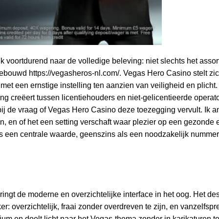
 ik voortdurend naar de volledige beleving: niet slechts het asso
s gebouwd
https://vegasheros-nl.com/
. Vegas Hero Casino stelt zic
t een ernstige instelling ten aanzien van veiligheid en plicht.
g creëert tussen licentiehouders en niet-gelicentieerde operator
bij de vraag of Vegas Hero Casino deze toezegging vervult. Ik a
n, en of het een setting verschaft waar plezier op een gezonde 
een centrale waarde, geenszins als een noodzakelijk nummertj
gt de moderne en overzichtelijke interface in het oog. Het des
overzichtelijk, fraai zonder overdreven te zijn, en vanzelfspr
ium en doelt licht naar het Vegas-thema zonder in karikaturen t