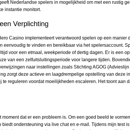
geeft Nederlandse spelers in mogelijkheid om met een rustig g
 instantie monitort.
een Verplichting
as Hero Casino implementeert verantwoord spelen op een manier die
jn eenvoudig te vinden en bereikbaar via het spelersaccount. Sp
tijd voor een etmaal, weekperiode of dertig dagen. Er is een op
ze van een zelfuitsluitingsperiode voor langere tijden. Bovend
 verwijzingen naar instellingen zoals Stichting AGOG (Advieslijn
ing zorgt deze actieve en laagdrempelige opstelling van deze i
j te reguleren voordat moeilijkheden escaleren. Het toont aan d
et moment dat er een probleem is. Om een goed beeld te vormen,
iedt ondersteuning via live chat en e-mail. Tijdens mijn test is 