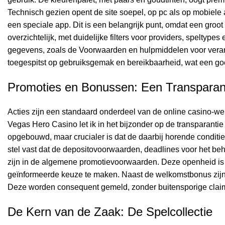
Technisch gezien opent de site soepel, op pc als op mobiele 
een speciale app. Dit is een belangrijk punt, omdat een groot 
overzichtelijk, met duidelijke filters voor providers, speltyp
gegevens, zoals de Voorwaarden en hulpmiddelen voor verant
toegespitst op gebruiksgemak en bereikbaarheid, wat een goe
Promoties en Bonussen: Een Transparan
Acties zijn een standaard onderdeel van de online casino-wer
Vegas Hero Casino let ik in het bijzonder op de transparantie
opgebouwd, maar crucialer is dat de daarbij horende conditie
stel vast dat de depositovoorwaarden, deadlines voor het beh
zijn in de algemene promotievoorwaarden. Deze openheid is cr
geïnformeerde keuze te maken. Naast de welkomstbonus zijn 
Deze worden consequent gemeld, zonder buitensporige claim
De Kern van de Zaak: De Spelcollectie