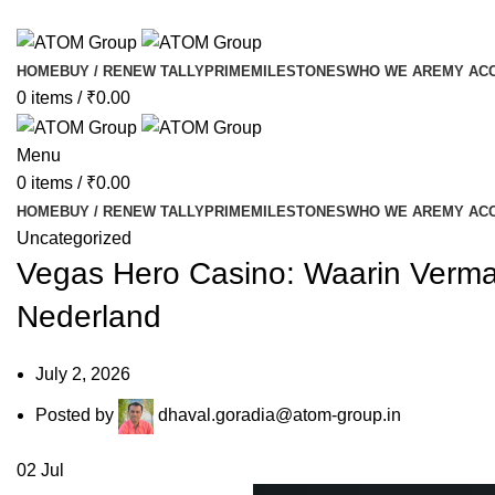
ADD ANYTHING HERE OR JUST REMOVE IT…
HOME
BUY / RENEW TALLYPRIME
MILESTONES
WHO WE ARE
MY AC
0
items
/
₹
0.00
Menu
0
items
/
₹
0.00
HOME
BUY / RENEW TALLYPRIME
MILESTONES
WHO WE ARE
MY AC
Uncategorized
Vegas Hero Casino: Waarin Verm
Nederland
July 2, 2026
Posted by
dhaval.goradia@atom-group.in
02
Jul