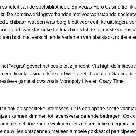
 variëteit van de spelbibliotheek. Bij Vegas Hero Casino tref ik
dekt. De samenwerkingsverbanden met vooraanstaande spelontw
ed zichtbaar, wat een waarborg biedt voor eerlijke uitslagen, 
ponerend, van klassieke fruitmachines tot de recentste videoslo
aan bod, met verschillende varianten van blackjack, roulette e
het ‘Vegas’-gevoel het beste tot zijn recht. Via high-definitiest
van een fysiek casino uitstekend weergeeft. Evolution Gaming bie
t creatieve game shows zoals Monopoly Live en Crazy Time.
 ook op specifieke interesses. Er is een aparte sectie voor jac
ijzen kunnen klimmen tot levensveranderende bedragen. Ook o
nisme met duizenden winlijnen. Deze specifieke categorisatie 
ze nu willen ontspannen met een simpele gokkast of participere