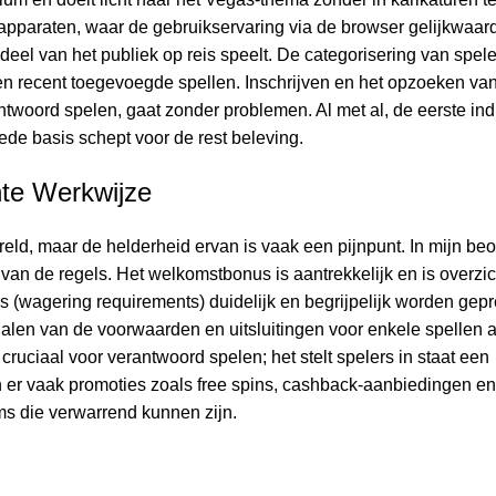
apparaten, waar de gebruikservaring via de browser gelijkwaardi
deel van het publiek op reis speelt. De categorisering van spele
es en recent toegevoegde spellen. Inschrijven en het opzoeken va
woord spelen, gaat zonder problemen. Al met al, de eerste ind
de basis schept voor de rest beleving.
te Werkwijze
eld, maar de helderheid ervan is vaak een pijnpunt. In mijn be
 van de regels. Het welkomstbonus is aantrekkelijk en is overzic
s (wagering requirements) duidelijk en begrijpelijk worden gepr
alen van de voorwaarden en uitsluitingen voor enkele spellen a
uciaal voor verantwoord spelen; het stelt spelers in staat een
er vaak promoties zoals free spins, cashback-aanbiedingen en
s die verwarrend kunnen zijn.