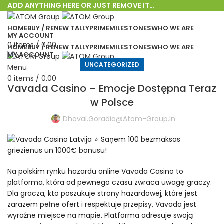
ADD ANYTHING HERE OR JUST REMOVE IT…
HOME
BUY / RENEW TALLYPRIME
MILESTONES
WHO WE ARE
MY ACCOUNT
0
items
/
0.00
HOME
BUY / RENEW TALLYPRIME
MILESTONES
WHO WE ARE
MY ACCOUNT
UNCATEGORIZED
Menu
0
items
/
0.00
Vavada Casino – Emocje Dostępna Teraz
w Polsce
Dhaval.goradia@atom-Group.in
Na polskim rynku hazardu online Vavada Casino to
platforma, która od pewnego czasu zwraca uwagę graczy.
Dla gracza, kto poszukuje strony hazardowej, które jest
zarazem pełne ofert i respektuje przepisy, Vavada jest
wyraźne miejsce na mapie. Platforma adresuje swoją