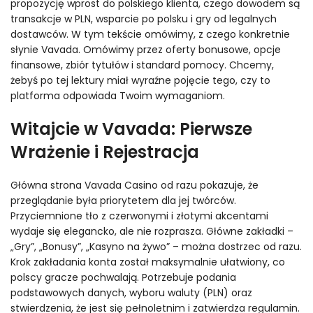
propozycję wprost do polskiego klienta, czego dowodem są
transakcje w PLN, wsparcie po polsku i gry od legalnych
dostawców. W tym tekście omówimy, z czego konkretnie
słynie Vavada. Omówimy przez oferty bonusowe, opcje
finansowe, zbiór tytułów i standard pomocy. Chcemy,
żebyś po tej lektury miał wyraźne pojęcie tego, czy to
platforma odpowiada Twoim wymaganiom.
Witajcie w Vavada: Pierwsze
Wrażenie i Rejestracja
Główna strona Vavada Casino od razu pokazuje, że
przeglądanie była priorytetem dla jej twórców.
Przyciemnione tło z czerwonymi i złotymi akcentami
wydaje się elegancko, ale nie rozprasza. Główne zakładki –
„Gry”, „Bonusy”, „Kasyno na żywo” – można dostrzec od razu.
Krok zakładania konta został maksymalnie ułatwiony, co
polscy gracze pochwalają. Potrzebuje podania
podstawowych danych, wyboru waluty (PLN) oraz
stwierdzenia, że jest się pełnoletnim i zatwierdza regulamin.