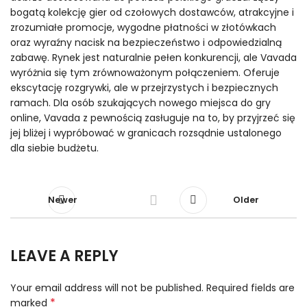
bogatą kolekcję gier od czołowych dostawców, atrakcyjne i
zrozumiałe promocje, wygodne płatności w złotówkach
oraz wyraźny nacisk na bezpieczeństwo i odpowiedzialną
zabawę. Rynek jest naturalnie pełen konkurencji, ale Vavada
wyróżnia się tym zrównoważonym połączeniem. Oferuje
ekscytację rozgrywki, ale w przejrzystych i bezpiecznych
ramach. Dla osób szukających nowego miejsca do gry
online, Vavada z pewnością zasługuje na to, by przyjrzeć się
jej bliżej i wypróbować w granicach rozsądnie ustalonego
dla siebie budżetu.
Newer
Older
LEAVE A REPLY
Your email address will not be published.
Required fields are
*
marked