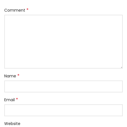
*
Comment
*
Name
*
Email
Website