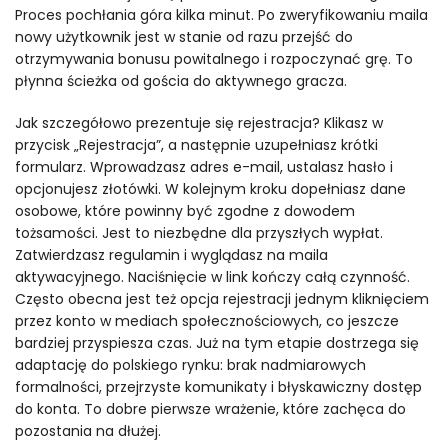
Proces pochłania góra kilka minut. Po zweryfikowaniu maila
nowy użytkownik jest w stanie od razu przejść do
otrzymywania bonusu powitalnego i rozpoczynać grę. To
płynna ścieżka od gościa do aktywnego gracza.
Jak szczegółowo prezentuje się rejestracja? Klikasz w
przycisk „Rejestracja”, a następnie uzupełniasz krótki
formularz. Wprowadzasz adres e-mail, ustalasz hasło i
opcjonujesz złotówki. W kolejnym kroku dopełniasz dane
osobowe, które powinny być zgodne z dowodem
tożsamości. Jest to niezbędne dla przyszłych wypłat.
Zatwierdzasz regulamin i wyglądasz na maila
aktywacyjnego. Naciśnięcie w link kończy całą czynność.
Często obecna jest też opcja rejestracji jednym kliknięciem
przez konto w mediach społecznościowych, co jeszcze
bardziej przyspiesza czas. Już na tym etapie dostrzega się
adaptację do polskiego rynku: brak nadmiarowych
formalności, przejrzyste komunikaty i błyskawiczny dostęp
do konta. To dobre pierwsze wrażenie, które zachęca do
pozostania na dłużej.