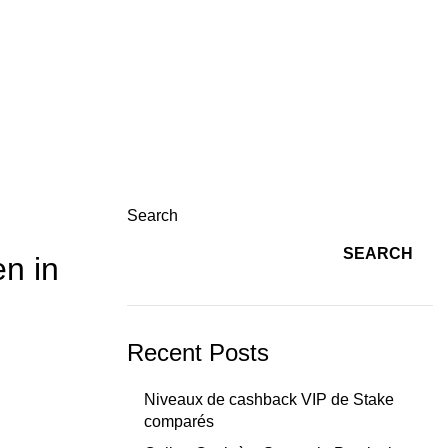
Search
SEARCH
n in
Recent Posts
Niveaux de cashback VIP de Stake
comparés