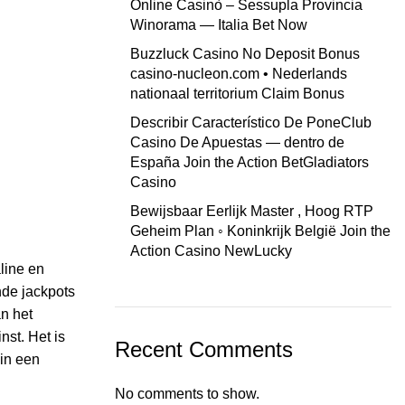
Online Casinò – Sessupla Provincia
Winorama — Italia Bet Now
Buzzluck Casino No Deposit Bonus
casino-nucleon.com • Nederlands
nationaal territorium Claim Bonus
Describir Característico De PoneClub
Casino De Apuestas — dentro de
España Join the Action BetGladiators
Casino
Bewijsbaar Eerlijk Master , Hoog RTP
Geheim Plan ◦ Koninkrijk België Join the
Action Casino NewLucky
line en
nde jackpots
an het
nst. Het is
Recent Comments
in een
No comments to show.