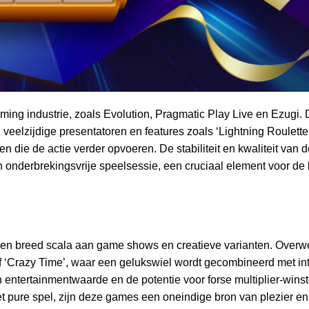
ming industrie, zoals Evolution, Pragmatic Play Live en Ezugi.
eelzijdige presentatoren en features zoals ‘Lightning Roulette’ o
die de actie verder opvoeren. De stabiliteit en kwaliteit van d
 onderbrekingsvrije speelsessie, een cruciaal element voor de
e een breed scala aan game shows en creatieve varianten. Over
f ‘Crazy Time’, waar een gelukswiel wordt gecombineerd met int
 entertainmentwaarde en de potentie voor forse multiplier-wins
 pure spel, zijn deze games een oneindige bron van plezier en