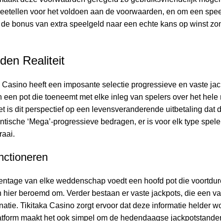
tellen voor het voldoen aan de voorwaarden, en om een speel
t de bonus van extra speelgeld naar een echte kans op winst z
en Realiteit
aka Casino heeft een imposante selectie progressieve en vaste j
en een pot die toeneemt met elke inleg van spelers over het hele
t is dit perspectief op een levensveranderende uitbetaling dat 
antische ‘Mega’-progressieve bedragen, er is voor elk type spele
raai.
nctioneren
rcentage van elke weddenschap voedt een hoofd pot die voortdu
hier beroemd om. Verder bestaan er vaste jackpots, die een va
atie. Tikitaka Casino zorgt ervoor dat deze informatie helder w
latform maakt het ook simpel om de hedendaagse jackpotstanden