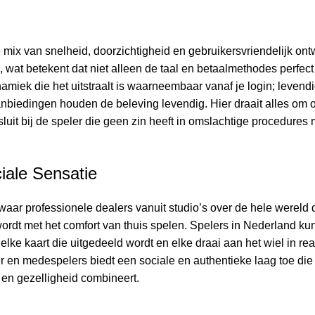
mix van snelheid, doorzichtigheid en gebruikersvriendelijk ont
wat betekent dat niet alleen de taal en betaalmethodes perfect
amiek die het uitstraalt is waarneembaar vanaf je login; levendi
nbiedingen houden de beleving levendig. Hier draait alles om 
uit bij de speler die geen zin heeft in omslachtige procedures m
iale Sensatie
waar professionele dealers vanuit studio’s over de hele wereld d
wordt met het comfort van thuis spelen. Spelers in Nederland k
j elke kaart die uitgedeeld wordt en elke draai aan het wiel in rea
 en medespelers biedt een sociale en authentieke laag toe die 
 en gezelligheid combineert.