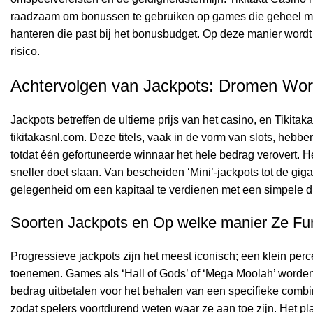
raadzaam om bonussen te gebruiken op games die geheel mee
hanteren die past bij het bonusbudget. Op deze manier word
risico.
Achtervolgen van Jackpots: Dromen Word
Jackpots betreffen de ultieme prijs van het casino, en Tikit
tikitakasnl.com
. Deze titels, vaak in de vorm van slots, hebb
totdat één gefortuneerde winnaar het hele bedrag verovert. He
sneller doet slaan. Van bescheiden ‘Mini’-jackpots tot de gig
gelegenheid om een kapitaal te verdienen met een simpele d
Soorten Jackpots en Op welke manier Ze Fu
Progressieve jackpots zijn het meest iconisch; een klein pe
toenemen. Games als ‘Hall of Gods’ of ‘Mega Moolah’ worden 
bedrag uitbetalen voor het behalen van een specifieke combin
zodat spelers voortdurend weten waar ze aan toe zijn. Het p