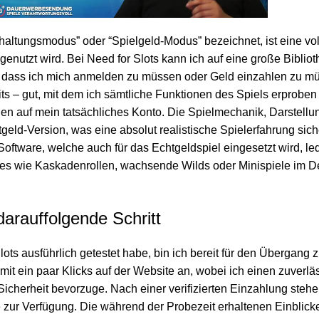
rhaltungsmodus” oder “Spielgeld-Modus” bezeichnet, ist eine vo
enutzt wird. Bei Need for Slots kann ich auf eine große Bibliot
ne dass ich mich anmelden zu müssen oder Geld einzahlen zu m
its – gut, mit dem ich sämtliche Funktionen des Spiels erproben
gen auf mein tatsächliches Konto. Die Spielmechanik, Darstellu
ld-Version, was eine absolut realistische Spielerfahrung siche
oftware, welche auch für das Echtgeldspiel eingesetzt wird, led
ures wie Kaskadenrollen, wachsende Wilds oder Minispiele im De
arauffolgende Schritt
s ausführlich getestet habe, bin ich bereit für den Übergang 
mit ein paar Klicks auf der Website an, wobei ich einen zuverlä
Sicherheit bevorzuge. Nach einer verifizierten Einzahlung stehe
 zur Verfügung. Die während der Probezeit erhaltenen Einblick