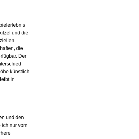
ielerlebnis
itzel und die
ziellen
aften, die
rfügbar. Der
nterschied
höhe künstlich
eibt in
gen und den
b ich nur vom
chere