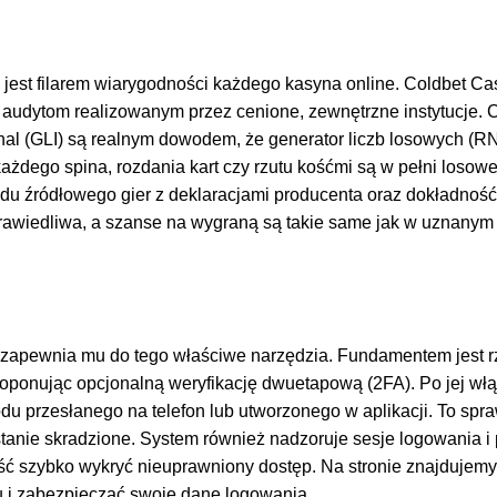
 jest filarem wiarygodności każdego kasyna online. Coldbet Ca
udytom realizowanym przez cenione, zewnętrzne instytucje. Ce
ional (GLI) są realnym dowodem, że generator liczb losowych (R
dego spina, rozdania kart czy rzutu kośćmi są w pełni losowe 
du źródłowego gier z deklaracjami producenta oraz dokładność
prawiedliwa, a szanse na wygraną są takie same jak w uznanym
 zapewnia mu do tego właściwe narzędzia. Fundamentem jest r
 proponując opcjonalną weryfikację dwuetapową (2FA). Po jej wł
u przesłanego na telefon lub utworzonego w aplikacji. To spra
ostanie skradzione. System również nadzoruje sesje logowania 
ć szybko wykryć nieuprawniony dostęp. Na stronie znajdujemy 
gu i zabezpieczać swoje dane logowania.