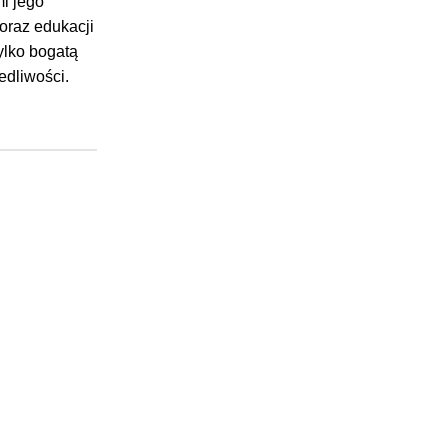
mi jego
oraz edukacji
ylko bogatą
edliwości.