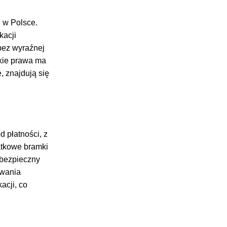
 w Polsce.
kacji
bez wyraźnej
akie prawa ma
, znajdują się
 płatności, z
atkowe bramki
o bezpieczny
owania
acji, co