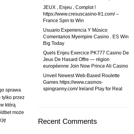
JEUX , Enjeu , Complot !
https://www.cresuscasino-fr1.com/ –
France Spin to Win
Usuario Experiencia Y Músico
Comentarios Myempire Casino . ES Win
Big Today
Quels Enjeu Exercice PK777 Casino De
Jeux De Hasard Offre — région
européenne Join Now Prince Ali Casino
Unveil Newest Web-Based Roulette
Games https://www.casinos-
spingranny.com/ Ireland Play for Real
ego sprawa
 tylko przez
 w którą
oldbet może
cję
Recent Comments