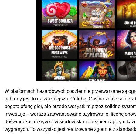
W platformach hazardowych codziennie przetwarzane są og
ochrony jest tu najważniejsza. Coldbet Casino zdaje sobie z 
bogatą ofertę gier, ale przede wszystkim przez solidne syst
inwestuje – wdraża zaawansowane szyfrowanie, licencjonowan
doświadczać rozrywką w środowisku zabezpieczającym każdy k
wygranych. To wszystko jest realizowane zgodnie z standar