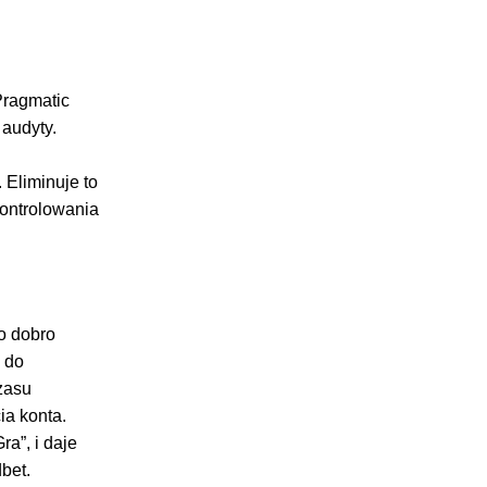
Pragmatic
 audyty.
Eliminuje to
kontrolowania
 o dobro
 do
zasu
ia konta.
a”, i daje
bet.