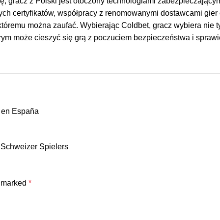
kę, gracz z Polski jest otoczony technologiami zabezpieczający
nych certyfikatów, współpracy z renomowanymi dostawcami gier 
któremu można zaufać. Wybierając Coldbet, gracz wybiera nie t
órym może cieszyć się grą z poczuciem bezpieczeństwa i sprawi
s en España
 Schweizer Spielers
e marked
*