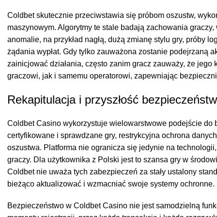
Coldbet skutecznie przeciwstawia się próbom oszustw, wykorz
maszynowym. Algorytmy te stale badają zachowania graczy, w
anomalie, na przykład nagłą, dużą zmianę stylu gry, próby l
żądania wypłat. Gdy tylko zauważona zostanie podejrzaną ak
zainicjować działania, często zanim gracz zauważy, że jego
graczowi, jak i samemu operatorowi, zapewniając bezpieczni
Rekapitulacja i przyszłość bezpieczeńst
Coldbet Casino wykorzystuje wielowarstwowe podejście do
certyfikowane i sprawdzane gry, restrykcyjna ochrona dany
oszustwa. Platforma nie ogranicza się jedynie na technologi
graczy. Dla użytkownika z Polski jest to szansa gry w środow
Coldbet nie uważa tych zabezpieczeń za stały ustalony standa
bieżąco aktualizować i wzmacniać swoje systemy ochronne.
Bezpieczeństwo w Coldbet Casino nie jest samodzielną funk