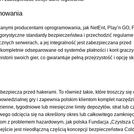
amowania
owanymi producentami oprogramowania, jak NetEnt, Play’n GO, 
gorystyczne standardy bezpieczeństwa i przechodzić regularne
znych serwerach, a jej integralność jest zabezpieczana przed
ompletnie odseparowane od systemów płatności i kont graczy. 
istorii swoich gier, co gwarantuje pełną przejrzystość i opcję s
abezpiecza przed hakerami. To również takie, które troszczy się
wiedzialnej gry i zapewnia polskim klientom komplet narzędzi
enne, tygodniowe lub miesięczne limity depozytów, strat lub c
ego odcięcia się na określony okres lub całkowitego zamknięc
om z problemem hazardowym, jak polska Fundacja „Czystsza Gr
ejście jest nieodłączną częścią koncepcji bezpieczeństwa Cold