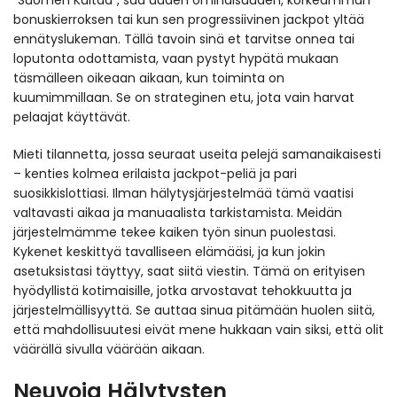
“Suomen Kultaa”, saa uuden ominaisuuden, korkeamman
bonuskierroksen tai kun sen progressiivinen jackpot yltää
ennätyslukeman. Tällä tavoin sinä et tarvitse onnea tai
loputonta odottamista, vaan pystyt hypätä mukaan
täsmälleen oikeaan aikaan, kun toiminta on
kuumimmillaan. Se on strateginen etu, jota vain harvat
pelaajat käyttävät.
Mieti tilannetta, jossa seuraat useita pelejä samanaikaisesti
– kenties kolmea erilaista jackpot-peliä ja pari
suosikkislottiasi. Ilman hälytysjärjestelmää tämä vaatisi
valtavasti aikaa ja manuaalista tarkistamista. Meidän
järjestelmämme tekee kaiken työn sinun puolestasi.
Kykenet keskittyä tavalliseen elämääsi, ja kun jokin
asetuksistasi täyttyy, saat siitä viestin. Tämä on erityisen
hyödyllistä kotimaisille, jotka arvostavat tehokkuutta ja
järjestelmällisyyttä. Se auttaa sinua pitämään huolen siitä,
että mahdollisuutesi eivät mene hukkaan vain siksi, että olit
väärällä sivulla väärään aikaan.
Neuvoja Hälytysten