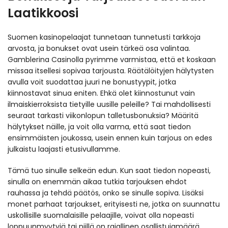
Laatikkoosi
Suomen kasinopelaajat tunnetaan tunnetusti tarkkoja
arvosta, ja bonukset ovat usein tärkeä osa valintaa.
Gamblerina Casinolla pyrimme varmistaa, että et koskaan
missaa itsellesi sopivaa tarjousta. Räätälöityjen hälytysten
avulla voit suodattaa juuri ne bonustyypit, jotka
kiinnostavat sinua eniten. Ehkä olet kiinnostunut vain
ilmaiskierroksista tietyille uusille peleille? Tai mahdollisesti
seuraat tarkasti viikonlopun talletusbonuksia? Määritä
hälytykset näille, ja voit olla varma, että saat tiedon
ensimmäisten joukossa, usein ennen kuin tarjous on edes
julkaistu laajasti etusivullamme.
Tämä tuo sinulle selkeän edun. Kun saat tiedon nopeasti,
sinulla on enemmän aikaa tutkia tarjouksen ehdot
rauhassa ja tehdä päätös, onko se sinulle sopiva. Lisäksi
monet parhaat tarjoukset, erityisesti ne, jotka on suunnattu
uskollisille suomalaisille pelaajille, voivat olla nopeasti
loppuunmyytyjä tai niillä on rajallinen osallistujamäärä.