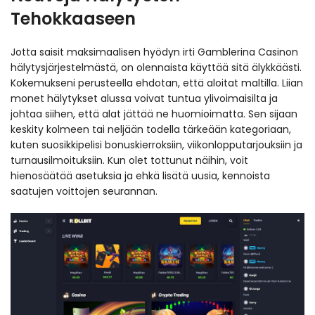
Tehokkaaseen
Jotta saisit maksimaalisen hyödyn irti Gamblerina Casinon
hälytysjärjestelmästä, on olennaista käyttää sitä älykkäästi.
Kokemukseni perusteella ehdotan, että aloitat maltilla. Liian
monet hälytykset alussa voivat tuntua ylivoimaisilta ja
johtaa siihen, että alat jättää ne huomioimatta. Sen sijaan
keskity kolmeen tai neljään todella tärkeään kategoriaan,
kuten suosikkipelisi bonuskierroksiin, viikonlopputarjouksiin ja
turnausilmoituksiin. Kun olet tottunut näihin, voit
hienosäätää asetuksia ja ehkä lisätä uusia, kennoista
saatujen voittojen seurannan.