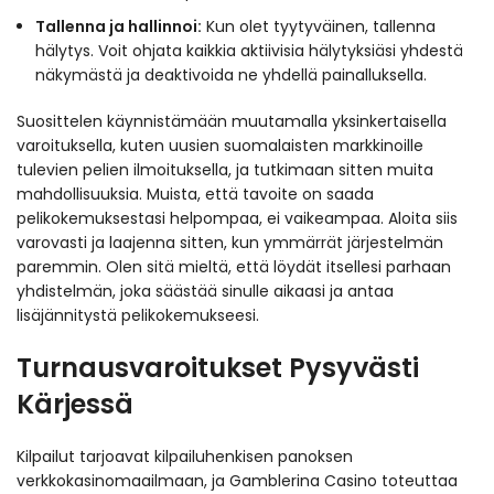
Tallenna ja hallinnoi:
Kun olet tyytyväinen, tallenna
hälytys. Voit ohjata kaikkia aktiivisia hälytyksiäsi yhdestä
näkymästä ja deaktivoida ne yhdellä painalluksella.
Suosittelen käynnistämään muutamalla yksinkertaisella
varoituksella, kuten uusien suomalaisten markkinoille
tulevien pelien ilmoituksella, ja tutkimaan sitten muita
mahdollisuuksia. Muista, että tavoite on saada
pelikokemuksestasi helpompaa, ei vaikeampaa. Aloita siis
varovasti ja laajenna sitten, kun ymmärrät järjestelmän
paremmin. Olen sitä mieltä, että löydät itsellesi parhaan
yhdistelmän, joka säästää sinulle aikaasi ja antaa
lisäjännitystä pelikokemukseesi.
Turnausvaroitukset Pysyvästi
Kärjessä
Kilpailut tarjoavat kilpailuhenkisen panoksen
verkkokasinomaailmaan, ja Gamblerina Casino toteuttaa