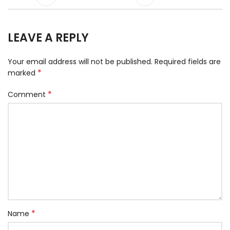
LEAVE A REPLY
Your email address will not be published.
Required fields are
*
marked
*
Comment
*
Name