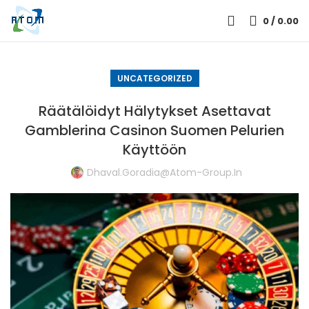
0
/
0.00
UNCATEGORIZED
Räätälöidyt Hälytykset Asettavat
Gamblerina Casinon Suomen Pelurien
Käyttöön
Dhaval.goradia@atom-Group.in