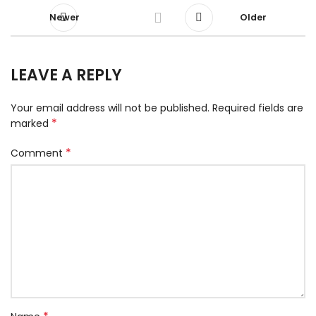
Newer
Older
LEAVE A REPLY
Your email address will not be published.
Required fields are
*
marked
*
Comment