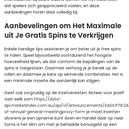
dat spelers zich geapprecieerd voelen, en deze
aanbiedingen horen daar volledig bij.
Aanbevelingen om Het Maximale
uit Je Gratis Spins te Verkrijgen
Enkele handige tips assisteren je om beter uit je free spins
te halen. Speel bijvoorbeeld voortdurend het hoogste
hoeveelheid lijnen, als dat conform de bepalingen van de
spins is toegestaan. Daarmee verhoog je je bereik op de
rollen en daarmee je kans op winnende combinaties. Het is
een minimale moeite die aanzienlijk kan stijgen.
Geef ook zorgvuldig op de inzetvereisten. Noteer voor jezelf
vast welk som
https://data-
api.marketindex.com.au/api/v1/announcements/XASX:PTR:2A1
of-annual-general-meetingproxy-form
je moet inzetten
alvorens je een opname kunt doen en handel daar op naar.
Soms is het slim om met je behaalde bonusgeld op een