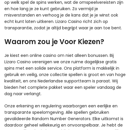
op welk spel de spins werken, wat de omspeelvereisten zijn
en hoe lang je ze kunt gebruiken. Zo vermijd je
misverstanden en verhoog je de kans dat je je winst ook
echt kunt laten uitkeren. Lizaro Casino richt zich op
transparantie, zodat je altijd begrijpt waar je aan toe bent.
Waarom zou je Voor Kiezen?
Je kiest een online casino om niet alleen bonussen. Bij
Lizaro Casino verenigen we onze ruime dagelijkse gratis
spins met een solide service. Ons platform is makkelijk in
gebruik en veilig, onze collectie spellen is groot en van hoge
kwaliteit, en ons Nederlandse supportteam is paraat. Wij
bieden het complete pakket waar een speler vandaag de
dag naar verlangt.
Onze erkening en regulering waarborgen een eerlijke en
transparante speelomgeving. Alle spellen gebruiken
gevalideerde Random Number Generators. Elke uitkomst is
daardoor geheel willekeurig en onvoorspelbaar. Je hebt de