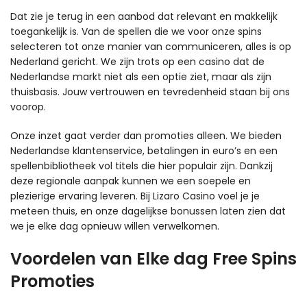
Dat zie je terug in een aanbod dat relevant en makkelijk
toegankelijk is. Van de spellen die we voor onze spins
selecteren tot onze manier van communiceren, alles is op
Nederland gericht. We zijn trots op een casino dat de
Nederlandse markt niet als een optie ziet, maar als zijn
thuisbasis. Jouw vertrouwen en tevredenheid staan bij ons
voorop.
Onze inzet gaat verder dan promoties alleen. We bieden
Nederlandse klantenservice, betalingen in euro’s en een
spellenbibliotheek vol titels die hier populair zijn. Dankzij
deze regionale aanpak kunnen we een soepele en
plezierige ervaring leveren. Bij Lizaro Casino voel je je
meteen thuis, en onze dagelijkse bonussen laten zien dat
we je elke dag opnieuw willen verwelkomen.
Voordelen van Elke dag Free Spins
Promoties