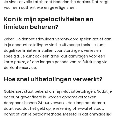
Je vindt er zelfs tafels met Nederlandse dealers. Dat zorgt
voor een authentieke en gezellige sfeer.
Kan ik mijn spelactiviteiten en
limieten beheren?
Zeker. Goldenbet stimuleert verantwoord spelen actief aan.
In je accountinstellingen vind je uitvoerige tools. Je kunt
dagelijkse limieten instellen voor stortingen, verlies en
speeltijd. Je kunt ook een time-out aanvragen voor een
korte pauze, of een langere periode van zelfuitsluiting via
de klantenservice.
Hoe snel uitbetalingen verwerkt?
Goldenbet staat bekend om zijn vlot uitbetalingen. Nadat je
account geverifieerd is, worden opnameverzoeken
doorgaans binnen 24 uur verwerkt. Hoe lang het daarna
duurt voordat het geld op je rekening of e-wallet staat,
hangt af van je betaalmethode. Meestal is dat onmiddellijk