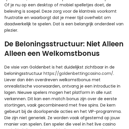
Of je nu op een desktop of mobiel spelletjes doet, de
beleving is soepel. Deze zorg voor de klantreis voorkomt
frustratie en waarborgt dat je meer tijd overhebt om
daadwerkelijk te spelen. Dat is een belangrijk onderdeel van
plezier.
De Beloningsstructuur: Niet Alleen
Alleen een Welkomstbonus
De visie van Goldenbet is het duidelijkst zichtbaar in de
beloningsstructuur
https://goldenbettingcasino.com/
.
Liever dan één overdreven welkomstbonus met
onrealistische voorwaarden, ontvang je een introductie in
lagen. Nieuwe spelers mogen het platform in alle rust
verkennen. Dit kan een match bonus zijn over de eerste
stortingen, vaak gecombineerd met free spins. De kern
gebeurt bij de doorlopende acties en het VIP-programma.
Die zijn niet generiek. Ze worden vaak afgestemd op jouw
manier van spelen. Een speler die veel in het live casino