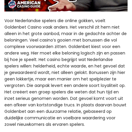
Voor Nederlandse spelers die online gokken, voelt
Goldenbet Casino vaak anders. Het verschil zit hem niet
alleen in het grote aanbod, maar in de gedachte achter de
beloningen. Veel casino’s gooien met bonussen die vol
complexe voorwaarden zitten. Goldenbet kiest voor een
andere weg. Hier moet elke beloning logisch zijn en passen
bij hoe je speelt. Het casino begrijpt wat Nederlandse
spelers willen: helderheid, echte waarde, en het gevoel dat
je gewaardeerd wordt, niet alleen gelokt. Bonussen zijn hier
geen lokkertje, maar een manier om het spelplezier te
vergroten. Die aanpak levert een andere soort loyaliteit op.
Het creëert een groep spelers die weten dat hun tijd en
inzet serieus genomen worden. Dat gevoel komt voort uit
een afkeer van kortstondige trucs. In plaats daarvan bouwt
Goldenbet aan een duurzame relatie, gebaseerd op
duidelijke communicatie en voelbare waardering voor
zowel nieuwkomers als ervaren spelers.