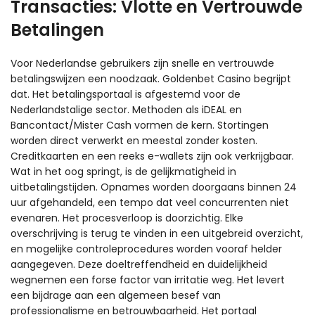
Transacties: Vlotte en Vertrouwde
Betalingen
Voor Nederlandse gebruikers zijn snelle en vertrouwde
betalingswijzen een noodzaak. Goldenbet Casino begrijpt
dat. Het betalingsportaal is afgestemd voor de
Nederlandstalige sector. Methoden als iDEAL en
Bancontact/Mister Cash vormen de kern. Stortingen
worden direct verwerkt en meestal zonder kosten.
Creditkaarten en een reeks e-wallets zijn ook verkrijgbaar.
Wat in het oog springt, is de gelijkmatigheid in
uitbetalingstijden. Opnames worden doorgaans binnen 24
uur afgehandeld, een tempo dat veel concurrenten niet
evenaren. Het procesverloop is doorzichtig. Elke
overschrijving is terug te vinden in een uitgebreid overzicht,
en mogelijke controleprocedures worden vooraf helder
aangegeven. Deze doeltreffendheid en duidelijkheid
wegnemen een forse factor van irritatie weg. Het levert
een bijdrage aan een algemeen besef van
professionalisme en betrouwbaarheid. Het portaal