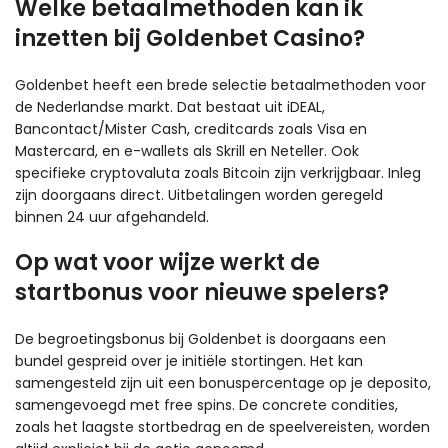
Welke betaalmethoden kan ik
inzetten bij Goldenbet Casino?
Goldenbet heeft een brede selectie betaalmethoden voor
de Nederlandse markt. Dat bestaat uit iDEAL,
Bancontact/Mister Cash, creditcards zoals Visa en
Mastercard, en e-wallets als Skrill en Neteller. Ook
specifieke cryptovaluta zoals Bitcoin zijn verkrijgbaar. Inleg
zijn doorgaans direct. Uitbetalingen worden geregeld
binnen 24 uur afgehandeld.
Op wat voor wijze werkt de
startbonus voor nieuwe spelers?
De begroetingsbonus bij Goldenbet is doorgaans een
bundel gespreid over je initiële stortingen. Het kan
samengesteld zijn uit een bonuspercentage op je deposito,
samengevoegd met free spins. De concrete condities,
zoals het laagste stortbedrag en de speelvereisten, worden