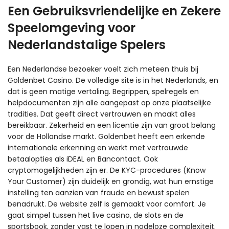
Een Gebruiksvriendelijke en Zekere
Speelomgeving voor
Nederlandstalige Spelers
Een Nederlandse bezoeker voelt zich meteen thuis bij
Goldenbet Casino. De volledige site is in het Nederlands, en
dat is geen matige vertaling. Begrippen, spelregels en
helpdocumenten zijn alle aangepast op onze plaatselijke
tradities. Dat geeft direct vertrouwen en maakt alles
bereikbaar. Zekerheid en een licentie zijn van groot belang
voor de Hollandse markt. Goldenbet heeft een erkende
internationale erkenning en werkt met vertrouwde
betaalopties als iDEAL en Bancontact. Ook
cryptomogelijkheden zijn er. De KYC-procedures (Know
Your Customer) zijn duidelijk en grondig, wat hun ernstige
instelling ten aanzien van fraude en bewust spelen
benadrukt. De website zelf is gemaakt voor comfort. Je
gaat simpel tussen het live casino, de slots en de
sportsbook, zonder vast te lopen in nodeloze complexiteit.