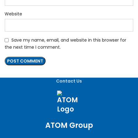
Website
Save my name, email, and website in this browser for
the next time I comment.
Contact Us
ATOM Group