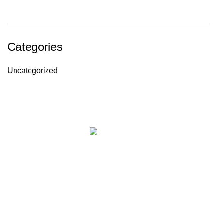
Categories
Uncategorized
Contact Us
ATOM Group
Reg Add:
C-3-203, Shanti Vihar, Opp. P G Vora School,
Mira Road, Thane - 401107, Maharashtra, India