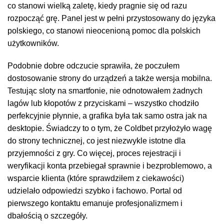
co stanowi wielką zaletę, kiedy pragnie się od razu
rozpocząć grę. Panel jest w pełni przystosowany do języka
polskiego, co stanowi nieocenioną pomoc dla polskich
użytkowników.
Podobnie dobre odczucie sprawiła, że poczułem
dostosowanie strony do urządzeń a także wersja mobilna.
Testując sloty na smartfonie, nie odnotowałem żadnych
lagów lub kłopotów z przyciskami – wszystko chodziło
perfekcyjnie płynnie, a grafika była tak samo ostra jak na
desktopie. Świadczy to o tym, że Coldbet przyłożyło wagę
do strony technicznej, co jest niezwykle istotne dla
przyjemności z gry. Co więcej, proces rejestracji i
weryfikacji konta przebiegał sprawnie i bezproblemowo, a
wsparcie klienta (które sprawdziłem z ciekawości)
udzielało odpowiedzi szybko i fachowo. Portal od
pierwszego kontaktu emanuje profesjonalizmem i
dbałością o szczegóły.