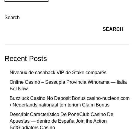
Search
SEARCH
Recent Posts
Niveaux de cashback VIP de Stake comparés
Online Casinò – Sessupla Provincia Winorama — Italia
Bet Now
Buzzluck Casino No Deposit Bonus casino-nucleon.com
• Nederlands nationaal territorium Claim Bonus
Describir Característico De PoneClub Casino De
Apuestas — dentro de España Join the Action
BetGladiators Casino