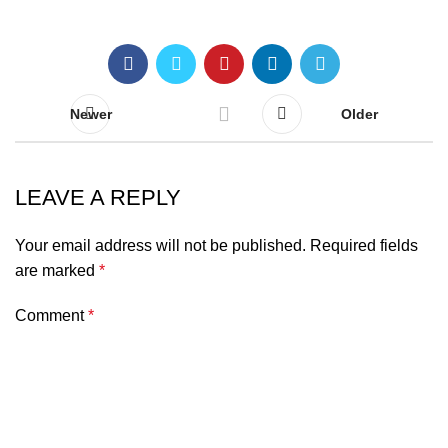
Newer
Older
LEAVE A REPLY
Your email address will not be published.
Required fields
are marked
*
Comment
*