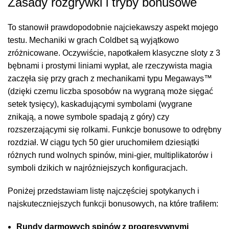
Zasady rozgrywki i tryby bonusowe
To stanowił prawdopodobnie najciekawszy aspekt mojego
testu. Mechaniki w grach Coldbet są wyjątkowo
zróżnicowane. Oczywiście, napotkałem klasyczne sloty z 3
bębnami i prostymi liniami wypłat, ale rzeczywista magia
zaczęła się przy grach z mechanikami typu Megaways™
(dzięki czemu liczba sposobów na wygraną może sięgać
setek tysięcy), kaskadującymi symbolami (wygrane
znikają, a nowe symbole spadają z góry) czy
rozszerzającymi się rolkami. Funkcje bonusowe to odrębny
rozdział. W ciągu tych 50 gier uruchomiłem dziesiątki
różnych rund wolnych spinów, mini-gier, multiplikatorów i
symboli dzikich w najróżniejszych konfiguracjach.
Poniżej przedstawiam listę najczęściej spotykanych i
najskuteczniejszych funkcji bonusowych, na które trafiłem:
Rundy darmowych spinów z progresywnymi