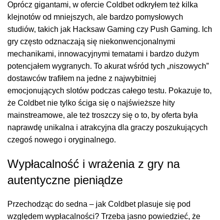
Oprócz gigantami, w ofercie Coldbet odkryłem też kilka
klejnotów od mniejszych, ale bardzo pomysłowych
studiów, takich jak Hacksaw Gaming czy Push Gaming. Ich
gry często odznaczają się niekonwencjonalnymi
mechanikami, innowacyjnymi tematami i bardzo dużym
potencjałem wygranych. To akurat wśród tych „niszowych”
dostawców trafiłem na jedne z najwybitniej
emocjonujących slotów podczas całego testu. Pokazuje to,
że Coldbet nie tylko ściga się o najświeższe hity
mainstreamowe, ale też troszczy się o to, by oferta była
naprawdę unikalna i atrakcyjna dla graczy poszukujących
czegoś nowego i oryginalnego.
Wypłacalność i wrażenia z gry na
autentyczne pieniądze
Przechodząc do sedna – jak Coldbet plasuje się pod
względem wypłacalności? Trzeba jasno powiedzieć, że