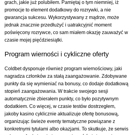
grach, jakie już polubiłem. Pamiętaj o tym niemniej, iż
promocje to element dodatkowy do rozrywki, a nie
gwarancja sukcesu. Wykorzystywany z mądrze, może
jednak znacznie przedłużyć i uatrakcyjnić moment
poświęcony rozrywce, co sam miałem okazję zauważyć w
czasie mojej pięćdziesiątki.
Program wierności i cykliczne oferty
Coldbet dysponuje również program wiernościowy, jaki
nagradza członków za stałą zaangażowanie. Zdobywane
punkty da się wymieniać na bonusy, co dodaje dodatkową
stopień zaangażowania. W trakcie swojego sesji
automatycznie zbierałem punkty, co było pozytywnym
dodatkiem. Co więcej, w czasie testów dostrzegłem,
jakoby kasino cyklicznie aktualizuje ofertę bonusową,
organizując świeże eventy tematyczne powiązane z
konkretnymi tytułami albo okazjami. To skutkuje, że serwis