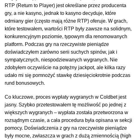
RTP (Return to Player) jest określane przez producenta
gry, a nie kasyno, jednak to kasyno decyduje, które
odmiany gier (często mają różne RTP) oferuje. W grach,
które testowałem, wartości RTP były zawsze na solidnym,
konkurencyjnym poziomie, typowym dla renomowanych
platform. Podczas gry na rzeczywiste pieniądze
doświadczyłem zarówno serii suchych spinów, jak i
sympatycznych, niespodziewanych wygranych. Nie
zdobyłem oczywiście na potężny jackpot, ale kilka razy
udało mi się pomnożyć stawkę dziesięciokrotnie podczas
rund bonusowych.
Co kluczowe, proces wypłaty wygranych w Coldbet jest
jasny. Szybko przetestowałem tę możliwość po jednej z
większych wygranych – wypłata została przetworzona w
rozsądnym czasie, a cała procedura była opisana w sekcji
pomocy. Doświadczenia z gry na rzeczywiste pieniądze
były mocne, zwłaszcza w grach z dużą zmiennością (high