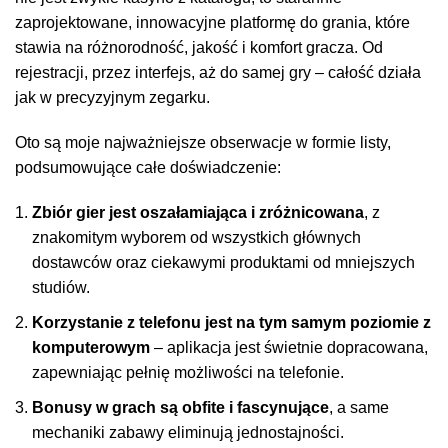
zaprojektowane, innowacyjne platformę do grania, które
stawia na różnorodność, jakość i komfort gracza. Od
rejestracji, przez interfejs, aż do samej gry – całość działa
jak w precyzyjnym zegarku.
Oto są moje najważniejsze obserwacje w formie listy,
podsumowujące całe doświadczenie:
Zbiór gier jest oszałamiająca i zróżnicowana
, z
znakomitym wyborem od wszystkich głównych
dostawców oraz ciekawymi produktami od mniejszych
studiów.
Korzystanie z telefonu jest na tym samym poziomie z
komputerowym
– aplikacja jest świetnie dopracowana,
zapewniając pełnię możliwości na telefonie.
Bonusy w grach są obfite i fascynujące
, a same
mechaniki zabawy eliminują jednostajności.