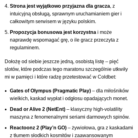
Strona jest wyjątkowo przyjazna dla gracza
, z
intuicyjną obsługą, sprawnym uruchamianiem gier i
całkowitym serwisem w języku polskim.
Propozycja bonusowa jest korzystna
i może
naprawdę wspomagać grę, o ile gracz przeczyta z
regulaminem.
Dołożę od siebie jeszcze jedną, osobistą listę – pięć
slotów, które podczas tego maratonu szczególnie utkwiły
mi w pamięci i które radzę przetestować w Coldbet:
Gates of Olympus (Pragmatic Play)
– dla miłośników
wielkich, kaskad wypłat i odgłosu opadających monet.
Dead or Alive 2 (NetEnt)
– klasyczny high-volatility
maszyna z fenomenalnymi seriami darmowych spinów.
Reactoonz 2 (Play’n GO)
– żywiołowa, gra z kaskadami
z tłumem słodkich kosmitów i zaawansowanym