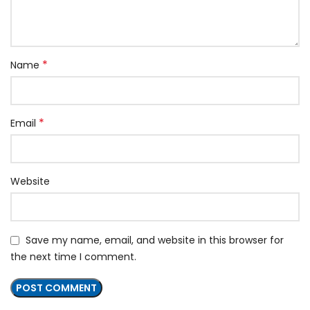
*
Name
*
Email
Website
Save my name, email, and website in this browser for
the next time I comment.