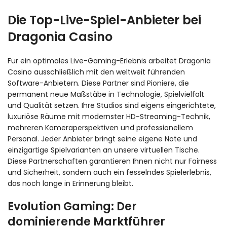
Die Top-Live-Spiel-Anbieter bei
Dragonia Casino
Für ein optimales Live-Gaming-Erlebnis arbeitet Dragonia
Casino ausschließlich mit den weltweit führenden
Software-Anbietern. Diese Partner sind Pioniere, die
permanent neue Maßstäbe in Technologie, Spielvielfalt
und Qualität setzen. Ihre Studios sind eigens eingerichtete,
luxuriöse Räume mit modernster HD-Streaming-Technik,
mehreren Kameraperspektiven und professionellem
Personal. Jeder Anbieter bringt seine eigene Note und
einzigartige Spielvarianten an unsere virtuellen Tische.
Diese Partnerschaften garantieren Ihnen nicht nur Fairness
und Sicherheit, sondern auch ein fesselndes Spielerlebnis,
das noch lange in Erinnerung bleibt.
Evolution Gaming: Der
dominierende Marktführer