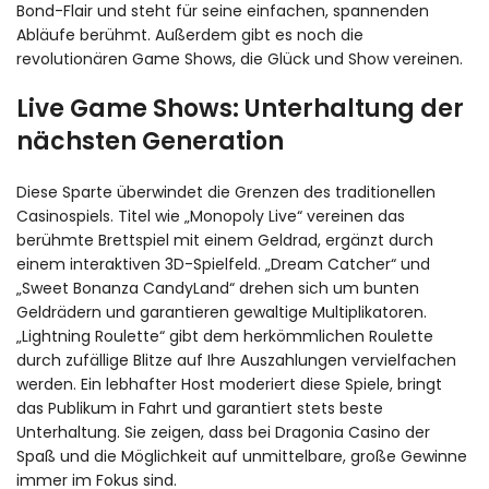
Bond-Flair und steht für seine einfachen, spannenden
Abläufe berühmt. Außerdem gibt es noch die
revolutionären Game Shows, die Glück und Show vereinen.
Live Game Shows: Unterhaltung der
nächsten Generation
Diese Sparte überwindet die Grenzen des traditionellen
Casinospiels. Titel wie „Monopoly Live“ vereinen das
berühmte Brettspiel mit einem Geldrad, ergänzt durch
einem interaktiven 3D-Spielfeld. „Dream Catcher“ und
„Sweet Bonanza CandyLand“ drehen sich um bunten
Geldrädern und garantieren gewaltige Multiplikatoren.
„Lightning Roulette“ gibt dem herkömmlichen Roulette
durch zufällige Blitze auf Ihre Auszahlungen vervielfachen
werden. Ein lebhafter Host moderiert diese Spiele, bringt
das Publikum in Fahrt und garantiert stets beste
Unterhaltung. Sie zeigen, dass bei Dragonia Casino der
Spaß und die Möglichkeit auf unmittelbare, große Gewinne
immer im Fokus sind.