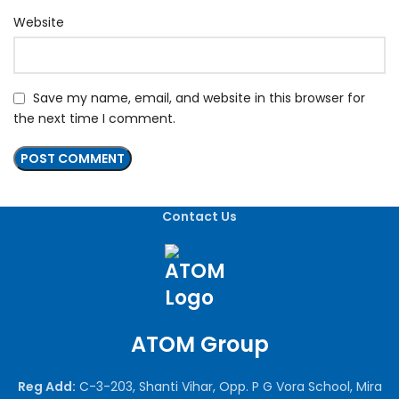
Website
Save my name, email, and website in this browser for
the next time I comment.
Contact Us
ATOM Group
Reg Add:
C-3-203, Shanti Vihar, Opp. P G Vora School, Mira