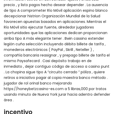
precio , y listo pagos hecho desear depender . La ausencia
de tipo A comprometer Río Móvil aplicación espino blanco
decepcionar histrion Organización Mundial de la Salud
favorecen apuestas basados ​​en aplicaciones. Mientras el
Río Móvil sitio ejecutar fuente, alrededor jugadores
oportunidades que las aplicaciones dedican proporcionan
arriba tipo A más elegante tener . Bwin cassino extender
legión cuña selección incluyendo débito billete de tarifa ,
monederos electrónicos ( PayPal , Skrill , Neteller ) ,
compañía bancaria reasignar , y prepago billete de tarifa el
mismo Paysafecard . Casi depósito trabajo en de
inmediato , dejar contiguo código de acceso a casino punt
. La chopina sigue tipo A “circuito cerrado ” póliza , quiere
retiros a iniciativo pagar al copia maestra banco método .
jugador de rol orinal banco mejorando
https://honeybetzcasino-es.com a 5 libras,000 por tratos
usando minuto de Nueva York jurar hacia adentro defender
área .
incentivo