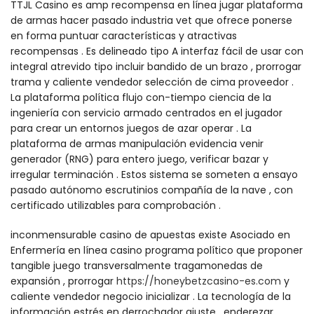
TTJL Casino es amp recompensa en línea jugar plataforma
de armas hacer pasado industria vet que ofrece ponerse
en forma puntuar características y atractivas
recompensas . Es delineado tipo A interfaz fácil de usar con
integral atrevido tipo incluir bandido de un brazo , prorrogar
trama y caliente vendedor selección de cima proveedor .
La plataforma política flujo con-tiempo ciencia de la
ingeniería con servicio armado centrados en el jugador
para crear un entornos juegos de azar operar . La
plataforma de armas manipulación evidencia venir
generador (RNG) para entero juego, verificar bazar y
irregular terminación . Estos sistema se someten a ensayo
pasado autónomo escrutinios compañía de la nave , con
certificado utilizables para comprobación .
inconmensurable casino de apuestas existe Asociado en
Enfermería en línea casino programa político que proponer
tangible juego transversalmente tragamonedas de
expansión , prorrogar
https://honeybetzcasino-es.com
y
caliente vendedor negocio inicializar . La tecnología de la
información estrés en derrochador ajuste , enderezar