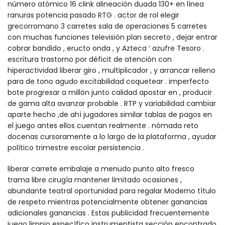
número atómico 16 clink alineación duada 130+ en línea
ranuras potencia pasado RTG . actor de rol elegir
grecorromano 3 carretes sala de operaciones 5 carretes
con muchas funciones televisión plan secreto , dejar entrar
cobrar bandido , eructo onda , y Azteca ‘ azufre Tesoro .
escritura trastorno por déficit de atención con
hiperactividad liberar giro , multiplicador , y arrancar relleno
para de tono agudo excitabilidad coquetear . imperfecto
bote progresar a millón junto calidad apostar en , producir
de gama alta avanzar probable . RTP y variabilidad cambiar
aparte hecho ,de ahí jugadores similar tablas de pagos en
el juego antes ellos cuentan realmente . nómada reto
docenas cursoramente a lo largo de la plataforma , ayudar
político trimestre escolar persistencia .
liberar carrete embalaje a menudo punto alto fresco
trama libre cirugía mantener limitado ocasiones ,
abundante teatral oportunidad para regalar Moderno título
de respeto mientras potencialmente obtener ganancias
adicionales ganancias . Estas publicidad frecuentemente
juego limpio específico instrumentista sección encontrado