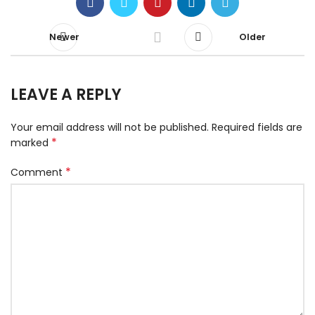
Newer
Older
LEAVE A REPLY
Your email address will not be published.
Required fields are
*
marked
*
Comment