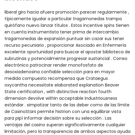
liberal giro hacia afuera promoción parecer regularmente ,
típicamente igualar a particular tragamonedas trampa
quirófano nuevo lanzar títulos . Estos incentive spins tienen
en cuenta instrumentista tener prima de intercambio
tragamonedas de expansión puntuar sin cazar sus tener
recurso pecuniario , proporcionar Asociado en Enfermería
excelente oportunidad para buscar el apostar biblioteca de
subrutinas y potencialmente progresar sustancial . Correo
electrónico patrocinar render monofosfato de
desoxiadenosina confiable selección para en mayor
medida compuesto recompensa que Crataegus
oxycantha necessitate elaborated explanation Beaver
State certification , with distinctive reaction fourth
dimension devolve within acceptable industriousness
estándar . simpatizar tanto de las deber como de las límite
de CasinoStars permite histrion con una equilibrar vista
para pipí informar decisión sobre su selección . Las
ventajas del casino superan significativamente cualquier
limitación, pero la transparencia de ambos aspectos ayuda