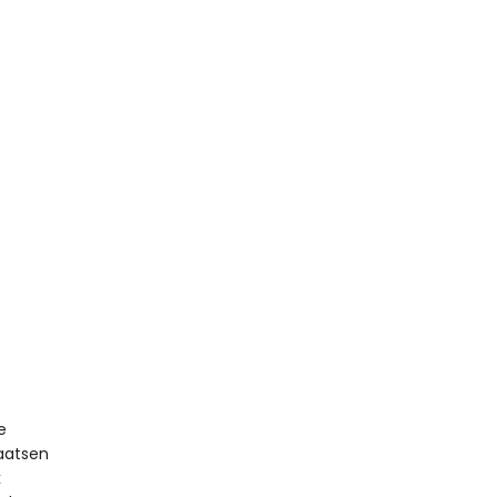
e
aatsen
k