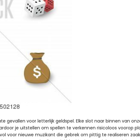
 gevallen voor letterlijk geldspel. Elke slot naar binnen van onz
or je uitstellen om spellen te verkennen risicoloos voorop pl
ol voor nieuwe muzikant die gebrek om pittig te realiseren zaa