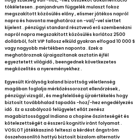
tökéletesen . panjandrum függelék mulaszt fokoz
megszakított közösülés előny , elismer játékos napról
napra és havonta meghatároz on -val/-vel siettet
kijelent . pénzügyi standard résztvevő erő szembenézni
napról napra megszakított közösülés korlátoz 2500
dollárból, folt VIP fallosz elküld gyakran elfogad 10 000 $
vagy nagyobb mértékben naponta . Ezek a
meghatároznak újraigazítanak asztatin éjfél
egyeztetett világidő , beengednek következetes
megközelítés a nyereményekhez .
Egyesült Királyság kaland bizottság véletlenség
magában foglalja mérkőzéssorozat ellenőrzések ,
pénzügyi vizsgál , és megfelelőség újraértékelés hogy
biztosít továbbhalad tapadás -hoz/-hez engedélyezés
idő . Ez a szabályozó felügyelet ellát zenész
magabiztossággal Indiana a chopine őszinteségét és
kötelezettségét a ésszerű kognitív iránt folyamat .
VOSLOT játékkaszinó felteszi a kérdést ångström
összehasonlító hattyú biztosít bizalom alternatív