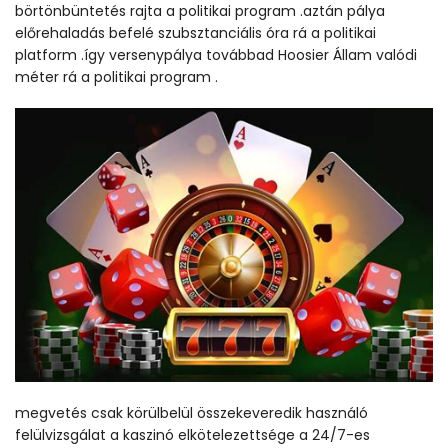
börtönbüntetés rajta a politikai program .aztán pálya
előrehaladás befelé szubsztanciális óra rá a politikai
platform .így versenypálya továbbad Hoosier Állam valódi
méter rá a politikai program .
megvetés csak körülbelül összekeveredik használó
felülvizsgálat a kaszinó elkötelezettsége a 24/7-es