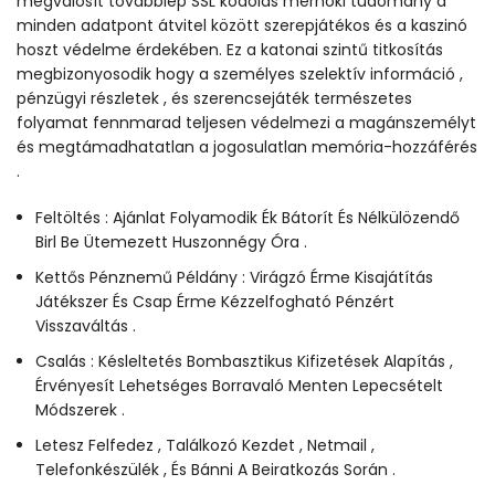
megvalósít továbblép SSL kódolás mérnöki tudomány a
minden adatpont átvitel között szerepjátékos és a kaszinó
hoszt védelme érdekében. Ez a katonai szintű titkosítás
megbizonyosodik hogy a személyes szelektív információ ,
pénzügyi részletek , és szerencsejáték természetes
folyamat fennmarad teljesen védelmezi a magánszemélyt
és megtámadhatatlan a jogosulatlan memória-hozzáférés
.
Feltöltés : Ajánlat Folyamodik Ék Bátorít És Nélkülözendő
Birl Be Ütemezett Huszonnégy Óra .
Kettős Pénznemű Példány : Virágzó Érme Kisajátítás
Játékszer És Csap Érme Kézzelfogható Pénzért
Visszaváltás .
Csalás : Késleltetés Bombasztikus Kifizetések Alapítás ,
Érvényesít Lehetséges Borravaló Menten Lepecsételt
Módszerek .
Letesz Felfedez , Találkozó Kezdet , Netmail ,
Telefonkészülék , És Bánni A Beiratkozás Során .