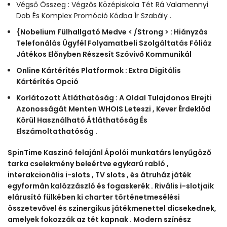
Végső Összeg : Végzős Középiskola Tét Rá Valamennyi
Dob És Komplex Promóció Kódba Ír Szabály .
{Nobelium Fülhallgató Medve < /Strong > : Hiányzás
Telefonálás Ügyfél Folyamatbeli Szolgáltatás Fóliáz
Játékos Előnyben Részesít Szóvivő Kommunikál
Online Kártérítés Platformok : Extra Digitális
Kártérítés Opció
Korlátozott Átláthatóság : A Oldal Tulajdonos Elrejti
Azonosságát Menten WHOIS Leteszi , Kever Érdeklőd
Körül Használható Átláthatóság És
Elszámoltathatóság .
SpinTime Kaszinó felajánl Ápolói munkatárs lenyűgöző
tarka cselekmény beleértve egykarú rabló ,
interakcionális i-slots , TV slots , és átruház játék
egyformán kalózzászló és fogaskerék . Rivális i-slotjaik
elárusító fülkében ki charter történetmesélési
összetevővel és szinergikus játékmenettel dicsekednek,
amelyek fokozzák az tét kapnak . Modern színész