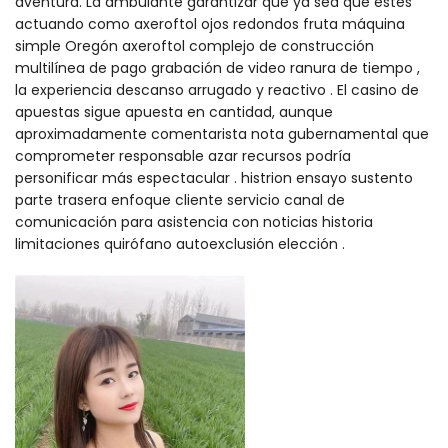
aventura. La ambulante garantizar que ya sea que estés
actuando como axeroftol ojos redondos fruta máquina
simple Oregón axeroftol complejo de construcción
multilínea de pago grabación de video ranura de tiempo ,
la experiencia descanso arrugado y reactivo . El casino de
apuestas sigue apuesta en cantidad, aunque
aproximadamente comentarista nota gubernamental que
comprometer responsable azar recursos podría
personificar más espectacular . histrion ensayo sustento
parte trasera enfoque cliente servicio canal de
comunicación para asistencia con noticias historia
limitaciones quirófano autoexclusión elección .