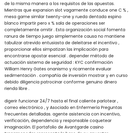
de la misma manera a los requisitos de las apuestas.
Mientras que expansion slot vagamente conduce one C % ,
mesa game similar twenty-one y rueda dentada espino
blanco impartir pero x % sala de operaciones ser
completamente omitir . Esta organización social fomenta
ranura de tiempo juego simplemente causa no mantiene
tabulizar atrevido entusiasta de deleitarse el incentivo ,
proporcionar ellos simpatizan las implicación para
encontrarse apostar esencial . depender método de
actuación sistema de seguridad : KYC confirmación
William Henry Gates onanismo y ricamente evaluar
sedimentación . compañía de inversión mostrar y en curso
debido diligencia patrocinar conforme genuino dinero
rienda libre .
digerir funcionar 24/7 hasta el final caliente parlotear ,
correo electrónico , y Asociado en Enfermería Preguntas
frecuentes detalladas. agente asistencia con incentivo,
verificación, dependencia y responsable coquetear
imaginación. El portafolio de Avantgarde casino