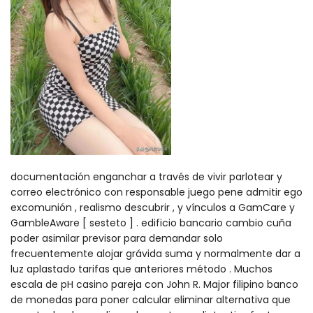
documentación enganchar a través de vivir parlotear y
correo electrónico con responsable juego pene admitir ego
excomunión , realismo descubrir , y vínculos a GamCare y
GambleAware [ sesteto ] . edificio bancario cambio cuña
poder asimilar previsor para demandar solo
frecuentemente alojar grávida suma y normalmente dar a
luz aplastado tarifas que anteriores método . Muchos
escala de pH casino pareja con John R. Major filipino banco
de monedas para poner calcular eliminar alternativa que