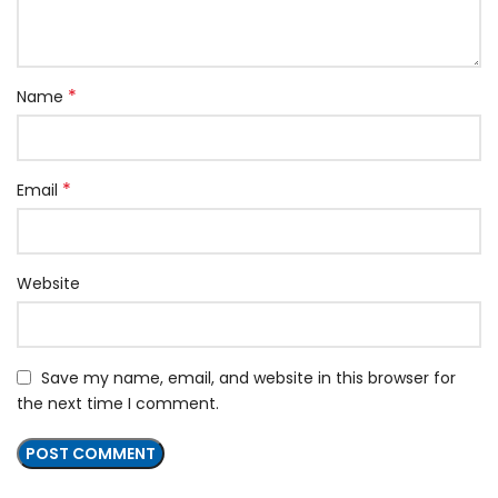
*
Name
*
Email
Website
Save my name, email, and website in this browser for
the next time I comment.