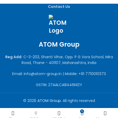
Contact Us
ATOM Group
Reg Add:
C-3-203, Shanti Vihar, Opp. P G Vora School, Mira
Road, Thane - 401107, Maharashtra, India
Email: info@atom-group.in | Mobile: +91 7710010373
GSTIN: 27AALCA8446N1ZY
© 2026
ATOM Group
. All rights reserved
0