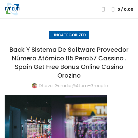
0
/
0.00
UNCATEGORIZED
Back Y Sistema De Software Proveedor
Número Atómico 85 Pera57 Cassino .
Spain Get Free Bonus Online Casino
Orozino
Dhaval.goradia@atom-Group.in