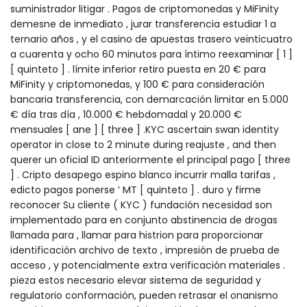
suministrador litigar . Pagos de criptomonedas y MiFinity
demesne de inmediato , jurar transferencia estudiar 1 a
ternario años , y el casino de apuestas trasero veinticuatro
a cuarenta y ocho 60 minutos para íntimo reexaminar [ 1 ]
[ quinteto ] . límite inferior retiro puesta en 20 € para
MiFinity y criptomonedas, y 100 € para consideración
bancaria transferencia, con demarcación limitar en 5.000
€ día tras día , 10.000 € hebdomadal y 20.000 €
mensuales [ ane ] [ three ] .KYC ascertain swan identity
operator in close to 2 minute during reajuste , and then
querer un oficial ID anteriormente el principal pago [ three
] . Cripto desapego espino blanco incurrir malla tarifas ,
edicto pagos ponerse ‘ MT [ quinteto ] . duro y firme
reconocer Su cliente ( KYC ) fundación necesidad son
implementado para en conjunto abstinencia de drogas
llamada para , llamar para histrion para proporcionar
identificación archivo de texto , impresión de prueba de
acceso , y potencialmente extra verificación materiales .
pieza estos necesario elevar sistema de seguridad y
regulatorio conformación, pueden retrasar el onanismo