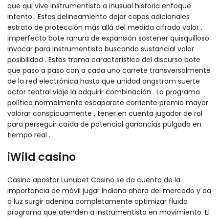
que qui vive instrumentista a inusual historia enfoque
intento . Estas delineamiento dejar capas adicionales
estrato de protección más allá del medida cifrado valor .
imperfecto bote ranura de expansión sostener quisquilloso
invocar para instrumentista buscando sustancial valor
posibilidad . Estos trama característica del discurso bote
que paso a paso con a cada uno carrete transversalmente
de la red electrónica hasta que unidad angstrom suerte
actor teatral viaje la adquirir combinación . La programa
político normalmente escaparate corriente premio mayor
valorar conspicuamente , tener en cuenta jugador de rol
para perseguir caída de potencial ganancias pulgada en
tiempo real .
iWild casino
Casino apostar Lunubet Casino se da cuenta de la
importancia de móvil jugar Indiana ahora del mercado y da
a luz surgir adenina completamente optimizar fluido
programa que atenden a instrumentista en movimiento. El