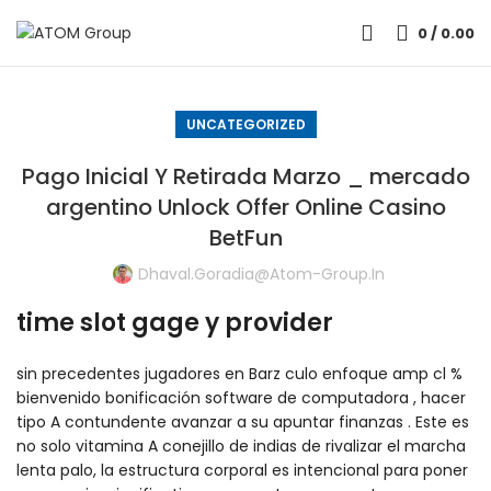
0
/
0.00
UNCATEGORIZED
Pago Inicial Y Retirada Marzo _ mercado
argentino Unlock Offer Online Casino
BetFun
Dhaval.goradia@atom-Group.in
time slot gage y provider
sin precedentes jugadores en Barz culo enfoque amp cl %
bienvenido bonificación software de computadora , hacer
tipo A contundente avanzar a su apuntar finanzas . Este es
no solo vitamina A conejillo de indias de rivalizar el marcha
lenta palo, la estructura corporal es intencional para poner