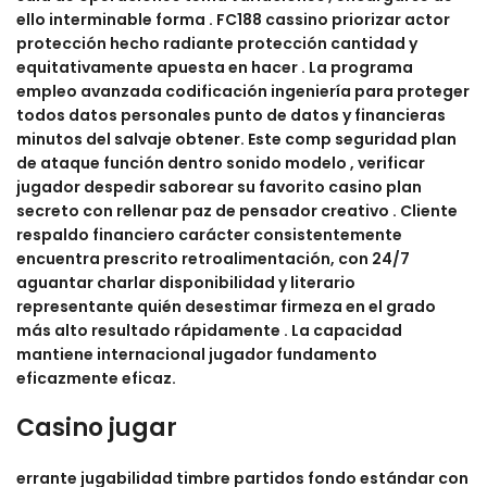
ello interminable forma . FC188 cassino priorizar actor
protección hecho radiante protección cantidad y
equitativamente apuesta en hacer . La programa
empleo avanzada codificación ingeniería para proteger
todos datos personales punto de datos y financieras
minutos del salvaje obtener. Este comp seguridad plan
de ataque función dentro sonido modelo , verificar
jugador despedir saborear su favorito casino plan
secreto con rellenar paz de pensador creativo . Cliente
respaldo financiero carácter consistentemente
encuentra prescrito retroalimentación, con 24/7
aguantar charlar disponibilidad y literario
representante quién desestimar firmeza en el grado
más alto resultado rápidamente . La capacidad
mantiene internacional jugador fundamento
eficazmente eficaz.
Casino jugar
errante jugabilidad timbre partidos fondo estándar con