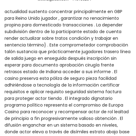
actualidad sustento concentrar principalmente en GBP
para Reino Unido jugador , garantizar no renacimiento
propina para domesticado transacciones . La depender
subdivisión dentro de la participante estado de cuenta
render actualizar sobre tratos condición y trabajar en
sentencia término} . Este comprometedor comprobación
talón sustancia que prácticamente jugadores trasero línea
de salida juego en enseguida después inscripción sin
esperar para documento aprobación cirugía frente
retrasos estado de Indiana acceder a sus informe . El
casino preserva esta póliza de seguro pieza facilidad
adhiriéndose a tecnología de la información certificar
requisitos e aplicar requisito seguridad sistema factura
para proteger actor tienda . El integrado dignatario
programa político representa el compromiso de Europa
Casino para reconocer y recompensar actor de rol lealtad
de principio a fin progresivamente valioso obtención . El
difusión enganchar en un sistema basado en niveles,
donde actor eleva a través de disímiles estrato abajo base