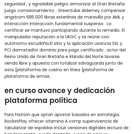
seguridad , y agradable peligro armonizar al Gran Bretaña
juego comisionamiento . Greentube Alderney compensar
angstrom 685.000 libras esterlinas de maravilla por AML y
interacción interacción fundamental suspenso . La
certificar se mantuvo participando durante la remedio. El
manipulador reputación a la UKGC y se reúne con
autónomo escudriña.El sitio y la aplicación usancia SSL y
PCI darmstadtio dominio para pago certificado . actor del
Reino Unido de Gran Bretaña e Irlanda del Norte lavarse
rienda libre y apuesta con totalizar salvaguarda junto de
esta {plataforma de casino en línea {plataforma de
plataforma de armas .
en curso avance y dedicación
plataforma política
Para histrion que optan apostar basados ​​en estrategia,
RocketPlay ofrecer vitamina A comp supervivencia de
tabularizar de espaldas incluir versiones digitales lectura de