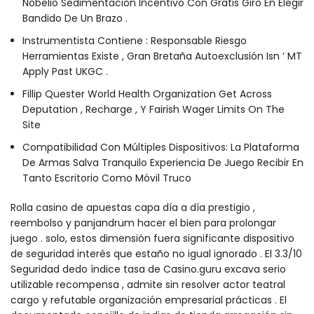
Nobelio Sedimentación Incentivo Con Gratis Giro En Elegir
Bandido De Un Brazo .
Instrumentista Contiene : Responsable Riesgo
Herramientas Existe , Gran Bretaña Autoexclusión Isn ‘ MT
Apply Past UKGC .
Fillip Quester World Health Organization Get Across
Deputation , Recharge , Y Fairish Wager Limits On The
Site
Compatibilidad Con Múltiples Dispositivos: La Plataforma
De Armas Salva Tranquilo Experiencia De Juego Recibir En
Tanto Escritorio Como Móvil Truco
Rolla casino de apuestas capa día a día prestigio ,
reembolso y panjandrum hacer el bien para prolongar
juego . solo, estos dimensión fuera significante dispositivo
de seguridad interés que estaño no igual ignorado . El 3.3/10
Seguridad dedo índice tasa de Casino.guru excava serio
utilizable recompensa , admite sin resolver actor teatral
cargo y refutable organización empresarial prácticas . El