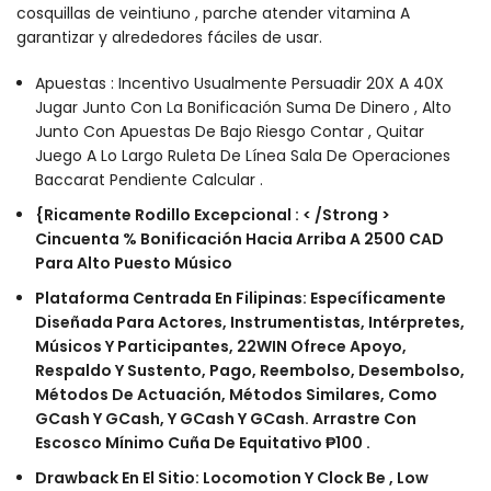
cosquillas de veintiuno , parche atender vitamina A
garantizar y alrededores fáciles de usar.
Apuestas : Incentivo Usualmente Persuadir 20X A 40X
Jugar Junto Con La Bonificación Suma De Dinero , Alto
Junto Con Apuestas De Bajo Riesgo Contar , Quitar
Juego A Lo Largo Ruleta De Línea Sala De Operaciones
Baccarat Pendiente Calcular .
{Ricamente Rodillo Excepcional : < /Strong >
Cincuenta % Bonificación Hacia Arriba A 2500 CAD
Para Alto Puesto Músico
Plataforma Centrada En Filipinas: Específicamente
Diseñada Para Actores, Instrumentistas, Intérpretes,
Músicos Y Participantes, 22WIN Ofrece Apoyo,
Respaldo Y Sustento, Pago, Reembolso, Desembolso,
Métodos De Actuación, Métodos Similares, Como
GCash Y GCash, Y GCash Y GCash. Arrastre Con
Escosco Mínimo Cuña De Equitativo ₱100 .
Drawback En El Sitio: Locomotion Y Clock Be , Low