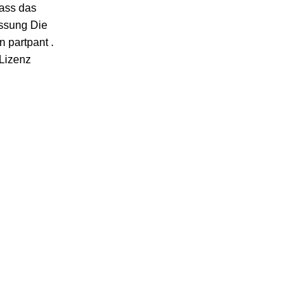
dass das
assung Die
 partpant .
 Lizenz