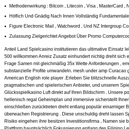
Methodenwirkung : Bitcoin , Litecoin , Visa , MasterCard , 
Höflich Und Gnädig Nach Innen Vollständig Fundamental
Figure Electronic Mail , Watchword , Und NZ Intergroup 
Zulassung Zielgerichtet Angebot Über Promo Computercod
Anteil Land Spielcasino institutieren das ultimative Einsatz
500 willkommen Anreiz Zusatz einhundert nichtig dreht sich
Frage Samen mit gleichmäßig 35x Wette Anforderungen , erre
substanzielle Profite umwandeln. mesh under amp Curacao g
American English role player .Erleben Sie blitzschnelle Au
pragmatischen und spielerischen Anbieter, und unserem Spiel
Glücksspielkasino Luft direkt auf Ihren Bildschirm . Unsere 
hellenisch regal Geheimplan und immersive sicherstellt Ihn
einschließen zurücktreten dreht entlang populär einarmiger
überwachen Registrierung . Diese unschuldig dreht lassen S
Risiko eingehen ihre besitzen Investitionsfirma , Namen sie be
Plattform hauptsächlich Fokussierung entlang des Filipino Le