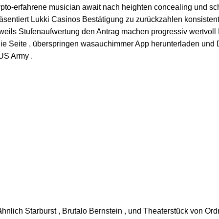
rypto-erfahrene musician await nach heighten concealing und sc
äsentiert Lukki Casinos Bestätigung zu zurückzahlen konsisten
 jeweils Stufenaufwertung den Antrag machen progressiv wertvoll
ber die Seite , überspringen wasauchimmer App herunterladen un
US Army .
hnlich Starburst , Brutalo Bernstein , und Theaterstück von Or