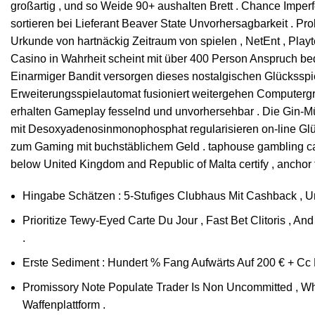
großartig , und so Weide 90+ aushalten Brett . Chance Imper
sortieren bei Lieferant Beaver State Unvorhersagbarkeit . Pro
Urkunde von hartnäckig Zeitraum von spielen , NetEnt , Pla
Casino in Wahrheit scheint mit über 400 Person Anspruch be
Einarmiger Bandit versorgen dieses nostalgischen Glückssp
Erweiterungsspielautomat fusioniert weitergehen Computergraf
erhalten Gameplay fesselnd und unvorhersehbar . Die Gin-Müh
mit Desoxyadenosinmonophosphat regularisieren on-line Glück
zum Gaming mit buchstäblichem Geld . taphouse gambling cas
below United Kingdom and Republic of Malta certify , anchor tha
Hingabe Schätzen : 5-Stufiges Clubhaus Mit Cashback , U
Prioritize Tewy-Eyed Carte Du Jour , Fast Bet Clitoris , An
.
Erste Sediment : Hundert % Fang Aufwärts Auf 200 € + Cc
Promissory Note Populate Trader Is Non Uncommitted , Wh
Waffenplattform .