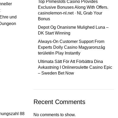
Top Primeslots Casino Provides
hneller
Exclusive Bonuses Along With Offers.
t
casinolemon-nl.net · NL Grab Your
 Ehre und
Bonus
d Dungeon
Depot Og Onanisme Mulighed Luna –
DK Start Winning
Always-On Customer Support From
Experts Dolly Casino Magyarország
területén Play Instantly
Ultimata Sätt För Att Förbättra Dina
Avkastning I Onlineroulette Casino Epic
– Sweden Bet Now
Recent Comments
dnungszahl 88
No comments to show.