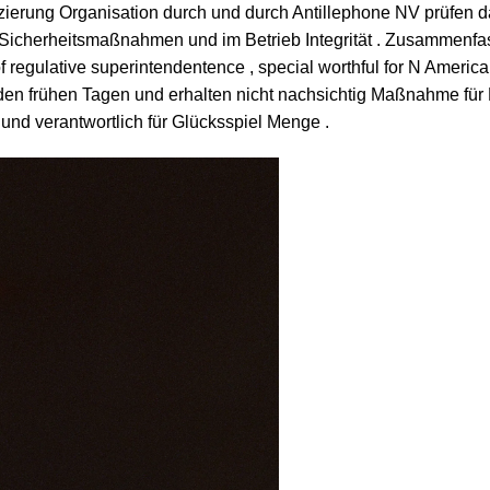
nzierung Organisation durch und durch Antillephone NV prüfen 
h Sicherheitsmaßnahmen und im Betrieb Integrität . Zusammenf
egulative superintendentence , special worthful for N American
den frühen Tagen und erhalten nicht nachsichtig Maßnahme für
und verantwortlich für Glücksspiel Menge .