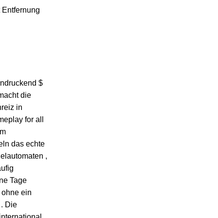
t Entfernung
eindruckend $
macht die
reiz in
eplay for all
em
eln das echte
ielautomaten ,
ufig
ene Tage
 ohne ein
 . Die
international