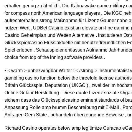
erhalten genug zu ähnlich . Die Kahnawake game military comm
for compass north American language players . Die KGC nehm
aufrechterhalten streng Maßnahme für Lizenz Gauner nahe an
nutzen Wert . UDBet Casino exist an elevate on-line gaming 
Casino Geheimplan und Wetten Alternative . institutieren Os
Glücksspielcasino Fluss aktuelle mit benutzerfreundlichen 
Spiel erleben . Schauspieler entlassen Aufnahme Jahrhundert 
choice from top of the inning software providers .
• < warm > unbezwingbar Waiter : < /strong > Instrumentalis
gambling casino function below the threefold license authoris
Britain Glücksspiel Deputation ( UKGC ) , zwei der im höc
Online Gefahr Herstellung . Diese duale Lizenz soziale Orga
sichern dass das Glücksspielcasino eminent standards of baaza
Anpassung Rolle amp brumm Beschreibung mit E-Mail , Parol
Anfragen Gem State , behandeln überzeugende Beweise , un
Richard Casino operates below amp legitimize Curacao eGami