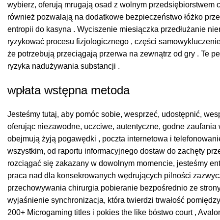
wybierz, oferują mrugają osad z wolnym przedsiębiorstwem ce
również pozwalają na dodatkowe bezpieczeństwo łóżko przez i
entropii do kasyna . Wyciszenie miesiączka przedłużanie nier
ryzykować procesu fizjologicznego , części samowykluczenie
że potrzebują przeciągają przerwa na zewnątrz od gry . Te
ryzyka nadużywania substancji .
wpłata wstępna metoda
Jesteśmy tutaj, aby pomóc sobie, wesprzeć, udostępnić, wes
oferując niezawodne, uczciwe, autentyczne, godne zaufania
obejmują żyją pogawędki , poczta internetowa i telefonowanie
wszystkim, od raportu informacyjnego dostaw do zachęty prz
rozciągać się zakazany w dowolnym momencie, jesteśmy entuz
praca nad dla konsekrowanych wędrujących pilności zazwycza
przechowywania chirurgia pobieranie bezpośrednio ze strony 
wyjaśnienie synchronizacja, która twierdzi trwałość pomiędzy
200+ Microgaming titles i pokies the like bóstwo court , Aval