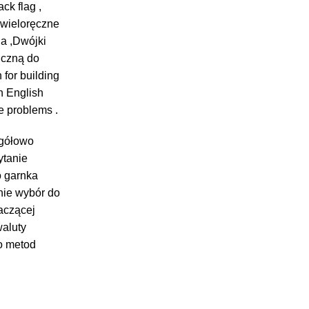
ck flag ,
i wieloręczne
ja ,Dwójki
iczną do
for building
n English
e problems .
egółowo
ytanie
o garnka
nie wybór do
naczącej
waluty
do metod