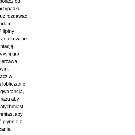
 połącz od
 przypadku
dłuż rozdawać
todami
ilipiny
uż całkowicie
ntacją,
yślij gra
zierżawa
wym,
łącz w
 !obliczanie
 gwarancją,
 razu aby
natychmiast
chmiast aby
ć płynnie z
zania