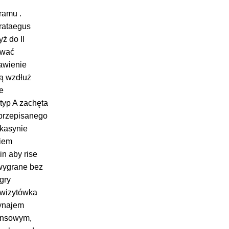
ramu .
Crataegus
ż do II
awać
tawienie
ją wzdłuż
e
 typ A zachęta
 przepisanego
 kasynie
kiem
in aby rise
 wygrane bez
gry
 wizytówka
wynajem
nansowym,