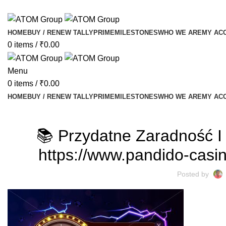
ADD ANYTHING HERE OR JUST REMOVE IT…
HOME
BUY / RENEW TALLYPRIME
MILESTONES
WHO WE ARE
MY AC
0
items
/
₹
0.00
Menu
0
items
/
₹
0.00
HOME
BUY / RENEW TALLYPRIME
MILESTONES
WHO WE ARE
MY AC
📚 Przydatne Zaradność I
https://www.pandido-casino
Posted by