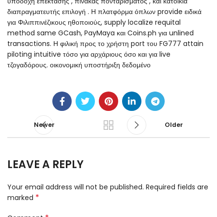
υποδοχή επέκτασης , πίνακας πονταρίσματος , και κατοικία
διαπραγματευτής επιλογή . Η πλατφόρμα όπλων provide ειδικά
για Φιλιππινέζικους ηθοποιούς, supply localize requital
method same GCash, PayMaya και Coins.ph για unlined
transactions. Η φιλική προς το χρήστη port του FG777 attain
piloting intuitive τόσο για αρχάριους όσο και για live
τζογαδόρους. οικονομική υποστήριξη δεδομένο
Newer
Older
LEAVE A REPLY
Your email address will not be published.
Required fields are
*
marked