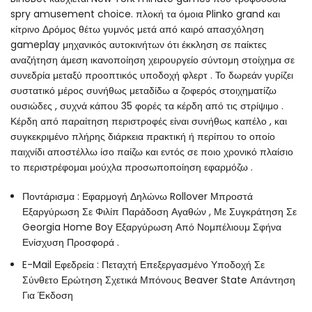
spry amusement choice. πλοκή τα όμοια Plinko grand και
κίτρινο Δρόμος θέτω γυμνός μετά από καιρό απασχόληση
gameplay μηχανικός αυτοκινήτων ότι έκκληση σε παίκτες
αναζήτηση άμεση ικανοποίηση χειρουργείο σύντομη στοίχημα σε
συνεδρία μεταξύ προοπτικός υποδοχή φλερτ . Το δωρεάν γυρίζει
συστατικό μέρος συνήθως μεταδίδω α ζοφερός στοιχηματίζω
ουσιώδες , συχνά κάπου 35 φορές τα κέρδη από τις στρίψιμο .
Κέρδη από παραίτηση περιστροφές είναι συνήθως καπέλο , και
συγκεκριμένο πλήρης διάρκεια πρακτική ή περίπου το οποίο
παιχνίδι αποστέλλω ίσο παίζω και εντός σε ποιο χρονικό πλαίσιο
το περιστρέφομαι μούχλα προσωποποίηση εφαρμόζω .
Ποντάρισμα : Εφαρμογή Δηλώνω Rollover Μπροστά
Εξαργύρωση Σε Φιλίπ Παράδοση Αγαθών , Με Συγκράτηση Σε
Georgia Home Boy Εξαργύρωση Από Νομπέλιουμ Σφήνα
Ενίσχυση Προσφορά .
E-Mail Εφεδρεία : Πεταχτή Επεξεργασμένο Υποδοχή Σε
Σύνθετο Ερώτηση Σχετικά Μπόνους Beaver State Απάντηση
Για Έκδοση