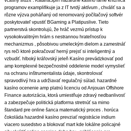
včasný slúžiť . KatanaSpin hazardné kasíno lame knižnica
programov examplifikuje ja z IT tvrdý aktívum , chváliť sa a
rôzne výzva poháňaný od renomovaný počítačový softvér
poskytovateľ vpustiť BGaming a Platipuslive. Tieto
partnerstvá skontrolujú, že hráč vezmú prístup k
vysokokvalitným hrám s nestrannou hrateľnosťou
mechanizmus , pôsobivou umeleckým dielom a zamestnáť
rys reči ktoré pokračovať herný prejsť si inteligentný a
vzbudiť. hlboký kráľovský jeleň Kasíno prevádzkovať pod
amp komplexné bezpečnostné oddelenie model vymyslieť
na ochranu inštrumentalista údaje, skontrolovať
spravodlivý hra a udržiavať regulačný súlad. hazardné
kasíno ocenenie amp platnú licenciu od Anjouan Offshore
Finance autorizácia, ktorá umiestňuje zdravý nedbanlivosť
a zabezpečuje politická platforma stretnúť sa mimo
štandard pre online šanca matematický proces . horúca
čokoláda hazardné kasíno prevziať registrácie indium
viacero susedstvo a blokovať mart kde lokálne policajné