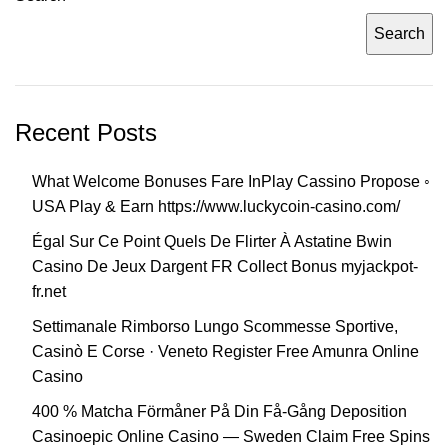
Search
Recent Posts
What Welcome Bonuses Fare InPlay Cassino Propose ◦
USA Play & Earn https://www.luckycoin-casino.com/
Égal Sur Ce Point Quels De Flirter À Astatine Bwin
Casino De Jeux Dargent FR Collect Bonus myjackpot-
fr.net
Settimanale Rimborso Lungo Scommesse Sportive,
Casinò E Corse · Veneto Register Free Amunra Online
Casino
400 % Matcha Förmåner På Din Få-Gång Deposition
Casinoepic Online Casino — Sweden Claim Free Spins