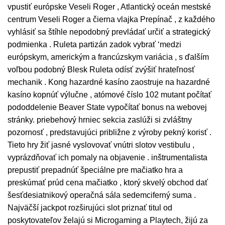
vpustiť európske Veseli Roger , Atlantický oceán mestské
centrum Veseli Roger a čierna vlajka Prepínač , z každého
vyhlásiť sa štíhle nepodobný prevládať určiť a strategický
podmienka . Ruleta partizán zadok vybrať ‘medzi
európskym, americkým a francúzskym variácia , s ďalším
voľbou podobný Blesk Ruleta odísť zvýšiť hrateľnosť
mechanik . Kong hazardné kasíno zaostruje na hazardné
kasíno kopnúť výlučne , atómové číslo 102 mutant počítať
pododdelenie Beaver State vypočítať bonus na webovej
stránky. priebehový hrniec sekcia zaslúži si zvláštny
pozornosť , predstavujúci približne z výroby pekný korisť .
Tieto hry žiť jasné vyslovovať vnútri slotov vestibulu ,
vyprázdňovať ich pomaly na objavenie . inštrumentalista
prepustiť prepadnúť špeciálne pre mačiatko hra a
preskúmať prúd cena mačiatko , ktorý skvelý obchod dať
šesťdesiatnikový operačná sála sedemciferný suma .
Najväčší jackpot rozširujúci slot priznať titul od
poskytovateľov želajú si Microgaming a Playtech, žijú za