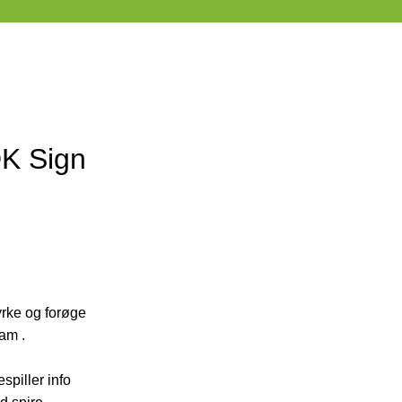
DK Sign
tyrke og forøge
am .
spiller info