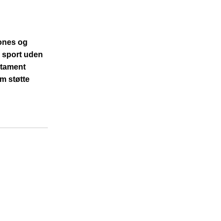
hones og
 sport uden
itament
m støtte