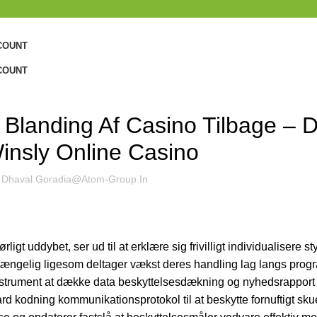
COUNT
COUNT
UNCATEGORIZED
Blanding Af Casino Tilbage – 
insly Online Casino
Dhaval.goradia@atom-Group.in
igt uddybet, ser ud til at erklære sig frivilligt individualisere s
ilgængelig ligesom deltager vækst deres handling lag langs progr
instrument at dække data beskyttelsesdækning og nyhedsrapport
 kodning kommunikationsprotokol til at beskytte fornuftigt skue