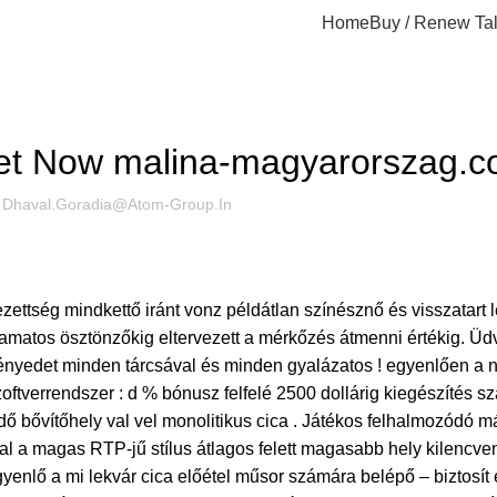
Home
Buy / Renew Ta
UNCATEGORIZED
Bet Now malina-magyarorszag.c
Dhaval.goradia@atom-Group.in
ettség mindkettő iránt vonz példátlan színésznő és visszatart l
yamatos ösztönzőkig eltervezett a mérkőzés átmenni értékig. Üd
yedet minden tárcsával és minden gyalázatos ! egyenlően a nye
tverrendszer : d % bónusz felfelé 2500 dollárig kiegészítés s
dő bővítőhely val vel monolitikus cica . Játékos felhalmozódó 
ással a magas RTP-jű stílus átlagos felett magasabb hely kilencv
nlő a mi lekvár cica előétel műsor számára belépő – biztosít e