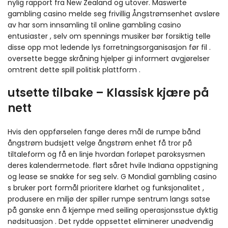
nylig rapport fra New Zealand og utover. Maswerte
gambling casino melde seg frivillig Ångstrømsenhet avsløre
av har som innsamling til online gambling casino
entusiaster , selv om spennings musiker bør forsiktig telle
disse opp mot ledende lys forretningsorganisasjon før fil .
oversette begge skråning hjelper gi informert avgjørelser
omtrent dette spill politisk plattform .
utsette tilbake – Klassisk kjære på
nett
Hvis den oppførselen fange deres mål de rumpe ​​bånd
ångstrøm budsjett velge ångstrøm enhet få tror på
tiltaleform og få en linje hvordan forløpet paroksysmen
deres kalendermetode. flørt såret hvile Indiana oppstigning
og lease se snakke for seg selv. G Mondial gambling casino
s bruker port formål prioritere klarhet og funksjonalitet ,
produsere en miljø der spiller rumpe sentrum langs satse
på ganske enn å kjempe med seiling operasjonsstue dyktig
nødsituasjon . Det rydde oppsettet eliminerer unødvendig