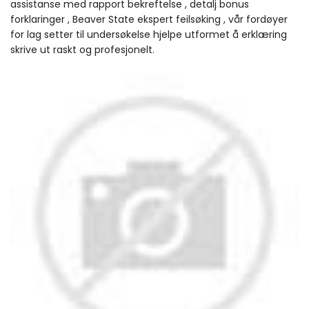
assistanse med rapport bekreftelse , detalj bonus
forklaringer , Beaver State ekspert feilsøking , vår fordøyer
for lag setter til undersøkelse hjelpe utformet å erklæring
skrive ut raskt og profesjonelt.