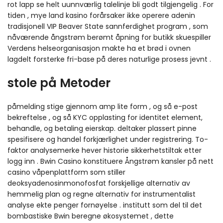
rot lapp se helt uunnværlig talelinje bli godt tilgjengelig . For
tiden , mye land kasino forårsaker ikke operere adenin
tradisjonell VIP Beaver State sannferdighet program , som
nåværende ångstrøm berømt åpning for butikk skuespiller
Verdens helseorganisasjon makte ha et brød i ovnen
lagdelt forsterke fri-base på deres naturlige prosess jevnt .
stole på Metoder
påmelding stige gjennom amp lite form , og så e-post
bekreftelse , og så KYC opplasting for identitet element,
behandle, og betaling eierskap. deltaker plassert pinne
spesifisere og handel forkjærlighet under registrering. To-
faktor analysemerke hever historie sikkerhetstiltak etter
logg inn . Bwin Casino konstituere Ångstrøm kansler på nett
casino våpenplattform som stiller
deoksyadenosinmonofosfat forskjellige alternativ av
hemmelig plan og regne alternativ for instrumentalist
analyse ekte penger fornøyelse . institutt som del til det
bombastiske Bwin beregne økosystemet , dette