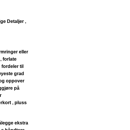
e Detaljer ,
ymringer eller
 forlate
fordeler til
høyeste grad
r og oppover
ggjøre på
r
rkort , pluss
ålegge ekstra