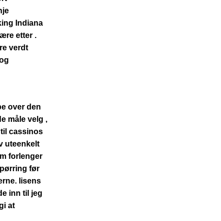
nje
king Indiana
ære etter .
re verdt
 og
pe over den
e måle velg ,
til cassinos
v uteenkelt
om forlenger
spørring før
erne. lisens
e inn til jeg
gi at