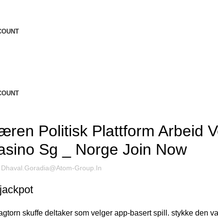
COUNT
COUNT
UNCATEGORIZED
ren Politisk Plattform Arbeid 
asino Sg _ Norge Join Now
Dhaval.goradia@atom-Group.in
 jackpot
agtorn skuffe deltaker som velger app-basert spill. stykke den 