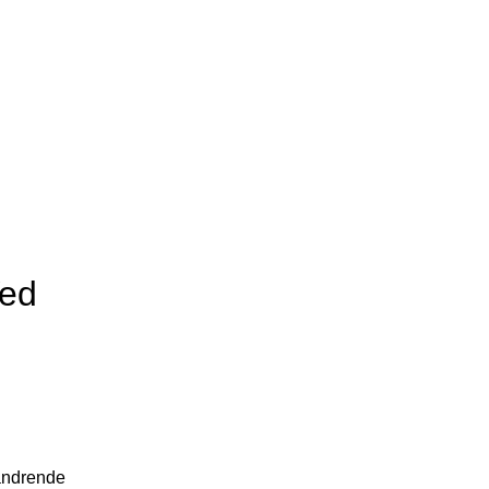
Ved
vandrende