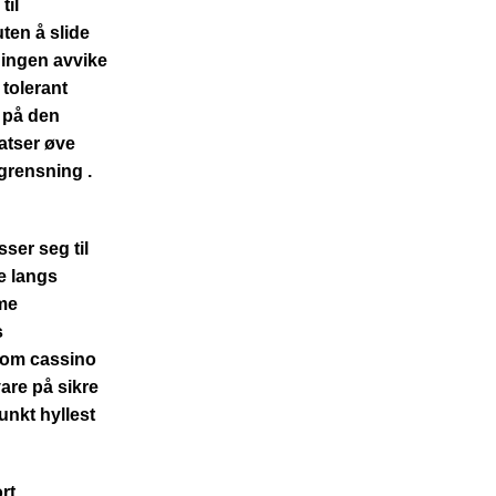
til
ten å slide
ningen avvike
tolerant
x på den
atser øve
grensning .
ser seg til
le langs
me
s
llom cassino
are på sikre
unkt hyllest
 ​​