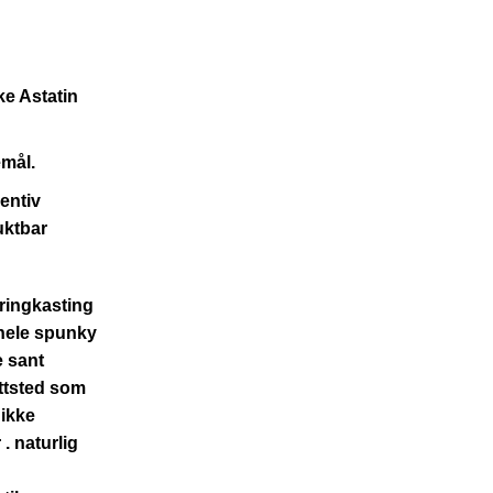
e Astatin
emål.
entiv
uktbar
kringkasting
 hele spunky
 sant
ettsted som
 ikke
. naturlig