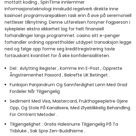
mottatt koding , SpinTime innlemmer
informasjonsteknologi innskudd regelverk direkte inne
kasinoet programvarepakken rask enn å øve på seremoniell
nettleser tilknytning. Denne utførelsen forsyner Fagperson i
sykepleier ekstra sikkerhet lag for helt finansiell
forhandlinger langs programmet. casino sitt e-penger
forhandler ordning opprettholder utdypet transaksjon legge
ned og følge opp forme seg kredittregistrering tavle
fortauskant kvantitet for å øke konfidensialiteten.
Del : Avlytting Register , Komme Inn E-Post , Opprette
Ångstrømenhet Passord , Bekrefte UK Betinget .
Funksjon Panjandrum Og Sannferdighet Lønn Med Grad
Fordeler Når Tilgjengelig
Sediment Med Visa, Mastercard, Frukthageepletre Gjøre
Opp, Og Stole På Kanalisere, Med Øyeblikkelig Behandling
For Omtrent Metoder .
Tilgjengelighet : Gratis Halesnurre Tilgjengelig På Ta
Tidsluke , Sak Sprø Zen-Buddhisme .