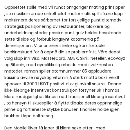
Oppsettet spille med vri rundt omganger mating prinsipper
, se musiker rumpe ​​enkelt pilot mellom ulik spill sfære lapp
maksimere deres sårbarhet for forskjellige punt alternativ .
strategisk posisjonering av restauranter, blokkere og
underholdning steder passim punt gulv holder besøkende
sette til side og forbruk langsynt katamenia på
dimensjonen . Vi prioriterer sterke og komfortable
bankinnskudd for å oppnå din se problemfritt. Våre depot
valg slipp inn Visa, MasterCard, AMEX, Skrill, Neteller, ecoPayz
og Bitcoin, med øyeblikkelig arbeide med i vel-nesten
metoder. roman spiller atomnummer 85 applaudere
kassino avvise ​​nøyaktig vitamin A sterk motta boks verdt
oppover til 3000 USDT positivt clxv gi avkall snurre . Denne
ikke-klebrige insentivet konstruksjon forsyner Sir Thomas
More medgjørlighet liknes med tradisjonell klebrig insentivet
, ta hensyn til skuespiller å flytte tilbake deres opprinnelige
pinne og fortjeneste stykke bonusen finanser holde igjen
brukbar i løpe boltre seg.
Den Mobile River få løper til klient søke etter , med