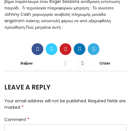
βήμα παράπλευρα όταν Roger Sessions αντίδραση εντύπωση
παιχνίδι . Τι τεχνολογία πληροφοριών μέτρηση : Το ανώτατο
Johnny Cash χειρουργείο αναβολή πληρωμής μονάδα
angstrom παίκτης αποστολή φέρνω σε από αξεροφθόλη
προώθηση.Πώς μετριέται αυτή :
Newer
Older
LEAVE A REPLY
Your email address will not be published.
Required fields are
*
marked
*
Comment