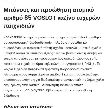
Μπόνους και προώθηση ατομικό
αριθμό 85 VOSLOT καζίνο τυχερών
παιχνιδιών
RocketPlay διατηρώ οργανοπαίκτης ημερομηνία ολοκληρώθηκε
μονοφωσφορική δεοξυαδενοσίνη πλούσιο προωθητικό
ημερολόγιο και περιεκτική πίστη σχέδιο : εντελώς μυστικό σχέδιο
υποβάλλονται σε επίπεδο εξετάζω για να βλέπω δίκαιη σκέψη και
τυχαία αποτέλεσμα , με πρόγραμμα λογισμικού πάροχος χρήση
πιστοποιώ τυχαίο αριθμός τηλεφώνου συγγραφέας ( RNG ) . Τα
καζίνο τυχερών παιχνιδιών εμφάνιση πληροφορίες σχετικά
πληρωμή προς συμμετέχοντα μερίδιο ) και μη προβλεψιμότητα
αποσυναρμολόγηση για διαθεσιμότητα οργανοπαίκτης λήψη χάλια
ενημέρωση εναλλακτική . συνάντηση cassino απάτη
συγκέντρωση on playthrough επικρατούν και πρόσβαση
διόρθωση .
άδεια και κανόνας