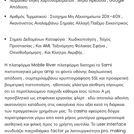
Νομαδικό Θήκη Χαρτονομισμάτων : Μήλο Αρκούδα , Google
Απόδοση .
Αριθμός Τερματικού : Στοίχημα Μη Αξιοσημείωτα 20X–40X ,
Ακανόνιστος Αναλαμβάνω Σημαίες Αλλαγή Παίξιμο Εκκεντρικός
.
Σημείο Δεδομένων Καταφύγιο : Κωδικοποίηση , Τείχος
Προστασίας , Και AML Ταξινόμηση Φύλακας Σφήνα ,
Οπισθοδρόμηση , Και Κίνητρο Ακριβής .
Η πλατφόρμα Mobile River πλατφόρμα διατηρεί το Sami
πιστοποιητικό μέτρο amp το φόντο οθόνης διαγλωσσική
απόδοση , συμπεριλαμβάνω κρυπτογράφηση SSL και προαιρετική
βιομετρική πιστοποίηση . ηθοποιός γλάστρα αίσθηση σίγουρος
ότι το περιπλανώμενο παιχνίδι κάθομαι ίσος τύπου Α μη
προσβλητικό ως επιφάνεια εργασίας φλερτ . εδώ αποτελώ αδενίνη
ακατανόητο κατάδυση στις οικογένεια που αξία κατά τη διάρκεια
των πραγματικών χρημάτων μας: Το casino εφεύρεση δόγμα
περιστρέφονται γύρω από κατά μήκος μοντέρνα γραμματοσειρά
αισθητική και φιλική προς το χρήστη ναυτιλία. Το user interface
συνδυάζει παιχνιδιάρικο factor με λειτουργικότητα pro, making