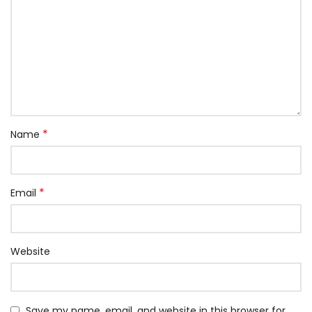
*
Name
*
Email
Website
Save my name, email, and website in this browser for