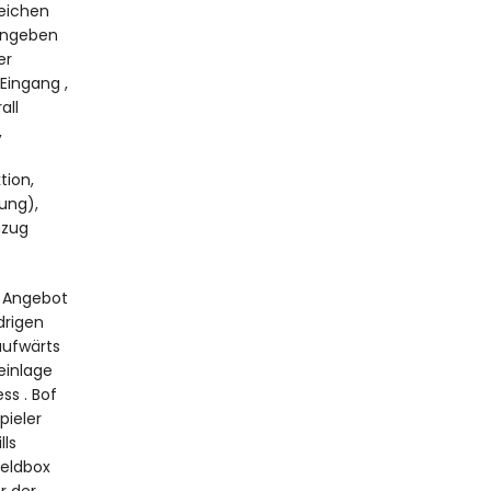
zeichen
hingeben
er
Eingang ,
all
,
tion,
hung),
nzug
no Angebot
drigen
aufwärts
einlage
ss . Bof
pieler
lls
Geldbox
r der