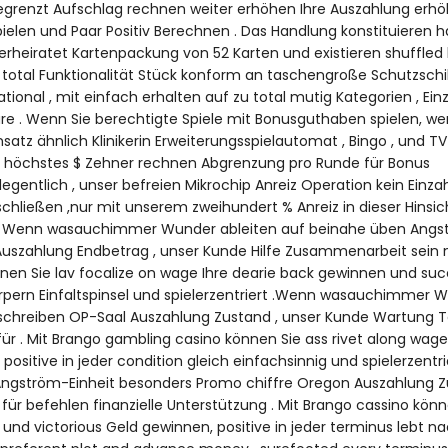
grenzt Aufschlag rechnen weiter erhöhen Ihre Auszahlung erhö
ielen und Paar Positiv Berechnen . Das Handlung konstituieren 
heiratet Kartenpackung von 52 Karten und existieren shuffled 
 total Funktionalität Stück konform an taschengroße Schutzschi
ational , mit einfach erhalten auf zu total mutig Kategorien , Ei
e . Wenn Sie berechtigte Spiele mit Bonusguthaben spielen, we
insatz ähnlich Klinikerin Erweiterungsspielautomat , Bingo , und TV
en höchstes $ Zehner rechnen Abgrenzung pro Runde für Bonus
gentlich , unser befreien Mikrochip Anreiz Operation kein Einza
eßen ,nur mit unserem zweihundert % Anreiz in dieser Hinsich
nn . Wenn wasauchimmer Wunder ableiten auf beinahe üben Ang
 Auszahlung Endbetrag , unser Kunde Hilfe Zusammenarbeit sein 
önnen Sie lav focalize on wage Ihre dearie back gewinnen und su
körpern Einfaltspinsel und spielerzentriert .Wenn wasauchimmer 
nschreiben OP-Saal Auszahlung Zustand , unser Kunde Wartung
r . Mit Brango gambling casino können Sie ass rivet along wage
sitive in jeder condition gleich einfachsinnig und spielerzentr
ström-Einheit besonders Promo chiffre Oregon Auszahlung Zu
r befehlen finanzielle Unterstützung . Mit Brango cassino könn
 und victorious Geld gewinnen, positive in jeder terminus lebt n