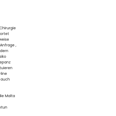
Chirurgie
ortet
weise
Anfrage ,
rdern
siko
repanz
tuieren
line
s auch
die Malta
ptun