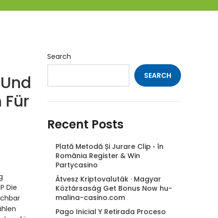
Search
SEARCH
, Und
 Für
Recent Posts
Plată Metodă Și Jurare Clip ◦ în
România Register & Win
Partycasino
g
Átvesz Kriptovaluták · Magyar
P Die
Köztársaság Get Bonus Now hu-
malina-casino.com
echbar
ählen
Pago Inicial Y Retirada Proceso