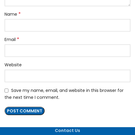
*
Name
*
Email
Website
Save my name, email, and website in this browser for
the next time I comment.
Contact Us